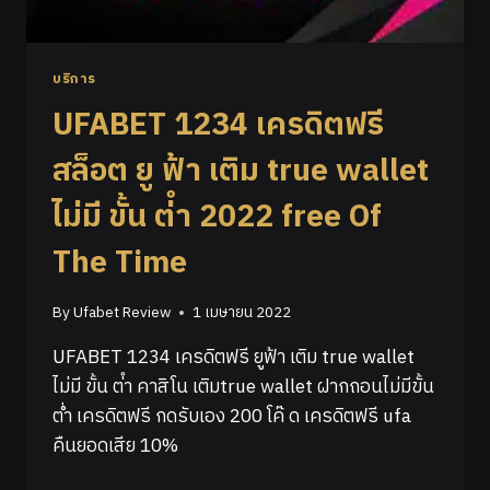
บริการ
UFABET 1234 เครดิตฟรี
สล็อต ยู ฟ้า เติม true wallet
ไม่มี ขั้น ต่ํา 2022 free Of
The Time
By
Ufabet Review
1 เมษายน 2022
UFABET 1234 เครดิตฟรี ยูฟ้า เติม true wallet
ไม่มี ขั้น ต่ํา คาสิโน เติมtrue wallet ฝากถอนไม่มีขั้น
ต่ำ เครดิตฟรี กดรับเอง 200 โค๊ ด เครดิตฟรี ufa
คืนยอดเสีย 10%