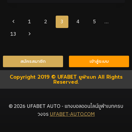
1
2
3
4
5
…
13
สมัครสมาชิก
เข้าสู่ระบบ
Copyright 2019 © UFABET ยูฟ่าเบท All Rights
Reserved.
© 2026 UFABET AUTO - แทงบอลออนไลน์ยูฟ่าเบทครบ
วงจร
UFABET-AUTO.COM