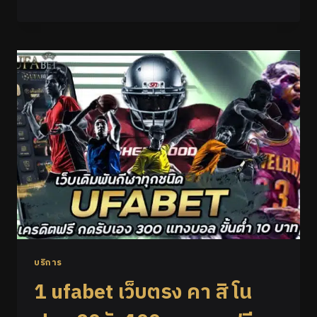
บริการ
1 ufabet เว็บตรง คา สิ โน