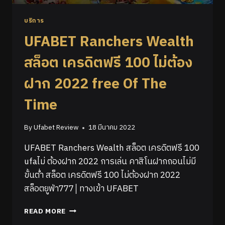
บริการ
UFABET Ranchers Wealth
สล็อต เครดิตฟรี 100 ไม่ต้อง
ฝาก 2022 free Of The
Time
By
Ufabet Review
18 มีนาคม 2022
UFABET Ranchers Wealth สล็อต เครดิตฟรี 100
ufaไม่ ต้องฝาก 2022 การเล่น คาสิโนฝากถอนไม่มี
ขั้นต่ำ สล็อต เครดิตฟรี 100 ไม่ต้องฝาก 2022
สล็อตยูฟ่า777│ทางเข้า UFABET
READ MORE