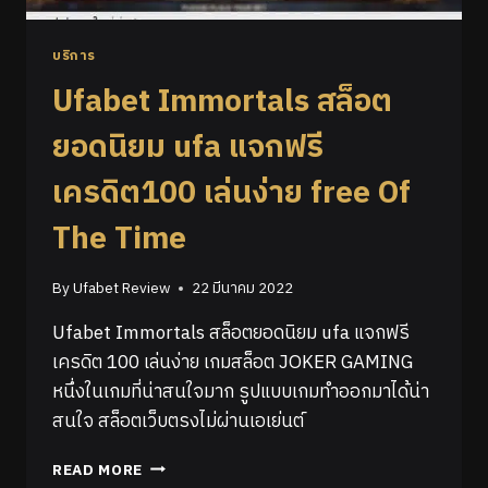
บริการ
Ufabet Immortals สล็อต
ยอดนิยม ufa แจกฟรี
เครดิต100 เล่นง่าย free Of
The Time
By
Ufabet Review
22 มีนาคม 2022
Ufabet Immortals สล็อตยอดนิยม ufa แจกฟรี
เครดิต 100 เล่นง่าย เกมสล็อต JOKER GAMING
หนึ่งในเกมที่น่าสนใจมาก รูปแบบเกมทำออกมาได้น่า
สนใจ สล็อตเว็บตรงไม่ผ่านเอเย่นต์
READ MORE