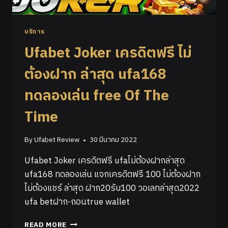
บริการ
Ufabet Joker เครดิตฟรี ไม่
ต้องฝาก ล่าสุด ufa168
ทดลองเล่น free Of The
Time
By
Ufabet Review
30 มีนาคม 2022
Ufabet Joker เครดิตฟรี ufaไม่ต้องฝากล่าสุด
ufa168 ทดลองเล่น แจกเครดิตฟรี 100 ไม่ต้องฝาก
ไม่ต้องแชร์ ล่าสุด ฝาก20รับ100 วอเลทล่าสุด2022
ufa betฝาก-ถอนtrue wallet
READ MORE