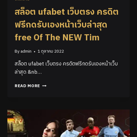
สล็อต ufabet เว็บตรง ครดิต
ฟรีกดรับเองหน้าเว็บล่าสุด
free Of The NEW Tim
By
admin
1 ตุลาคม 2022
สล็อต ufabet เว็บตรง ครดิตฟรีกดรับเองหน้าเว็บ
ล่าสุด &nb…
READ MORE