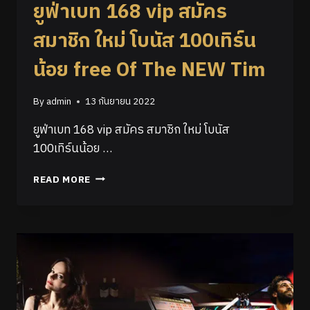
ยูฟ่าเบท 168 vip สมัคร
สมาชิก ใหม่ โบนัส 100เทิร์น
น้อย free Of The NEW Tim
By
admin
13 กันยายน 2022
ยูฟ่าเบท 168 vip สมัคร สมาชิก ใหม่ โบนัส
100เทิร์นน้อย …
READ MORE