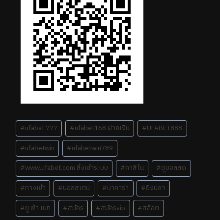
#
ufabat 777
#
ufabet168 ฝากเงิน
#
UFABET888
#
ufabetwin
#
ufabetwin789
#
www.ufabet.com ลิ้งเข้าระบบ
#
คาสิโน
#
ดูบอลสด
#
ทางเข้า
#
บอลสเตป
#
บาคาร่า
#
ยิงปลา
#
ยู ฟ่า เบท
#
สมัคร
#
สมัครvip
#
สล็อต