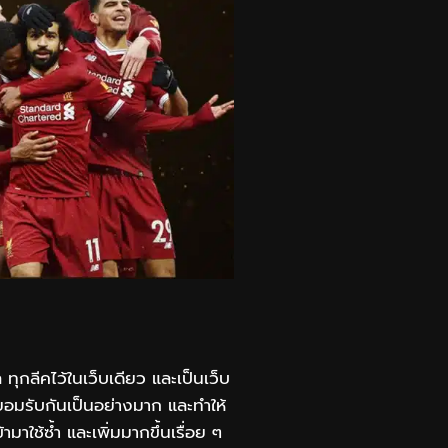
กลีคไว้ในเว็บเดียว และเป็นเว็บ
นยอมรับกันเป็นอย่างมาก และทำให้
มาใช้ซ้ำ และเพิ่มมากขึ้นเรื่อย ๆ