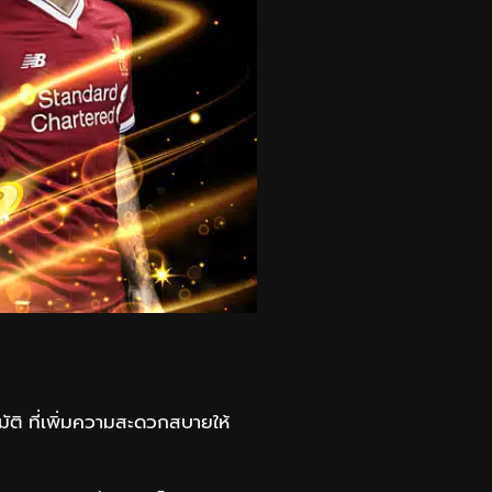
ัติ ที่เพิ่มความสะดวกสบายให้