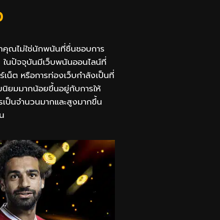
0
คุณไม่ใช่นักพนันที่ชื่นชอบการ
ในปัจจุบันมีเว็บพนันออนไลน์ที่
์เน็ต หรือการท่องเว็บกำลังเป็นที่
ามนิยมมากน้อยขึ้นอยู่กับการให้
ิการเป็นจำนวนมากและสูงมากขึ้น
อน