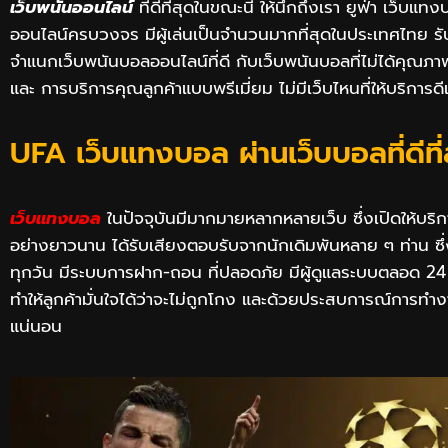
เว็บพนันออนไลน์
ที่ดีที่สุดในขณะนี้ ให้นึกถึงเรา ยูฟ่า เว
ออนไลน์ครบวงจร มีผู้เล่นเป็นจำนวนมากที่สุดในประเทศไทย รับ
จำแนกเว็บพนันบอลออนไลน์ที่ดี กับเว็บพนันบอลที่ไม่ได้คุณภ
และ การบริการคุณลูกค้าแบบพรีเมี่ยม ไม่มีเว็บไหนที่ให้บริการดีเ
UFA เว็บแทงบอล ผ่านเว็บบอลที่ดีที่
เว็บแทงบอล
ในปัจจุบันมีมากมายหลากหลายเว็บ ซึ่งเปิดให้บริการกัน
อย่างยาวนาน ได้รับเสียงตอบรับจากนักเดิมพันหลาย ๆ ท่าน ซึ่งรั
ทุกวัน มีระบบการฝาก-ถอน ที่ปลอดภัย มีผู้ดูแลระบบตลอด 24
ทำให้ลูกค้ามั่นใจได้ว่าจะไม่ถูกโกง และด้วยประสบการณ์การทำง
แน่นอน