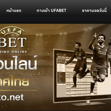
หน้าแรก
ทางเข้า UFABET
ราคาบอลวันนี้