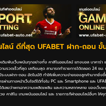
น์ ดีที่สุด UFABET ฝาก-ถอน ขั้น
ลงเดิมพันเว็บพนันทุกอย่างทั้ง คาสิโนออนไลน์ แทงบอล บาคาร่
มีความรวดเร็วที่สุด เสถียนสุด สามารถทำรายการได้ตลอด 24 ชม. 
นมีระบบฝาก-ถอน อัตโนมัติ ทำให้เพิ่มความง่ายของลูกค้ามากยิ่ง
 สมัครผ่านทางหน้าเว็บไซต์ได้ทั้งใน PC และ Smartphone และ UF
ด้เลยว่าพกเอาความเพลิดเพลิน และความหลากหลาย ของเว็บพนัน
 มวย คาสิโน เกมพนันออนไลน์ และ รายการกีฬาออนไลน์อื่นๆ ให้คุ