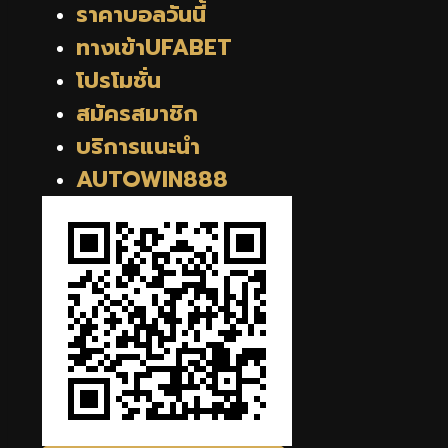
ราคาบอลวันนี้
ทางเข้าUFABET
โปรโมชั่น
สมัครสมาชิก
บริการแนะนำ
AUTOWIN888