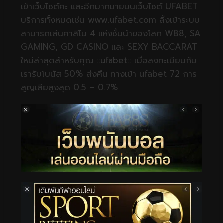
เข้าเว็บไซต์คะ และอีกมากมายบนเว็บไซต์ UFABET
บริการทั้งหมดเช่น www.ufabet.com ลิ้งเข้าระบบ
สามารถเล่นคาสิโน 4 แห่งชั้นนำของโลก W88, SA
GAMING, GD CASINO และ SEXY BACCARAT
ใหม่ล่าสุดสำหรับคุณ ::ufabet:: เมื่อลงทะเบียนกับ
เรารับโบนัส 50% ส่งคืน ทางเข้า ufabet 72 การ
สูญเสียสูงสุด 0.5 – 0.7%