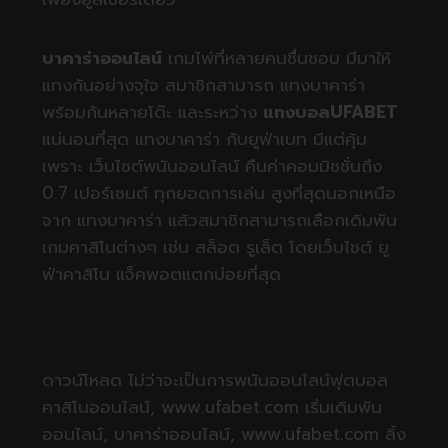
บาคาร่าออนไลน์
เกมไพ่ที่หลายคนชื่นชอบ มีมาให้
แทงกันอย่างจุใจ สมาชิกสามารถ แทงบาคาร่า
พร้อมกันหลายโต๊ะ และระหว่าง
แทงบอลUFABET
แน่นอนที่สุด แทงบาคาร่า กับยูฟ่าเบท มีแต่คุ้ม
เพราะ เว็บไซต์พนันออนไลน์ คืนค่าคอมมิชชั่นถึง
0.7 เปอร์เซนต์ ทุกยอดการเล่น สูงที่สุดนอกเหนือ
จาก แทงบาคาร่า แล้วสมาชิกสามารถเลือกเดิมพัน
เกมคาสิโนต่างๆ เช่น สล็อต รูเล็ต โดยเว็บไซต์ ยู
ฟ่าคาสิโน แจ็คพอตแตกบ่อยที่สุด
ดาวน์โหลด ไม่ว่าจะเป็นการพนันออนไลน์ฟุตบอล
คาสิโนออนไลน์, www.ufabet.com เริ่มเดิมพัน
ออนไลน์, บาคาร่าออนไลน์, www.ufabet.com ลิ้ง