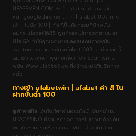
ฟุตบอลออนไลน์ 🧀 ลิ้ ง ค์ ใช้ งาน https
UFASEVEN COM 🧀 ก็ อป ลิ้ ง ไป วาง เล่น ที่
หน้า googlechrome นะ คะ | ufabet 007 ทาง
เข้า | โบนัส 100 | ทำให้เป็นกิจกรรมที่นักพนัน
สมัคร ufabet1688 พูดถึงและมีการติดตามมาก
Ufa SA ทำให้คุณติดตามและชนะเกมการพนัน
ออนไลน์มากมาย สมัครufabet1688 จนถึงตอนนี้
สมาชิกแต่ละคนที่พูดคุยเกี่ยวกับการจัดการการ
พนัน Www.ufa6666.co ที่สร้างรายได้ในอีกทาง
หนึ่ง
ทางเข้า ufabetwin | ufabet ค่า สิ โน
ฝากขั้นต่ำ 100
ยูฟ่าคาสิโน
เว็บไซต์คาสิโนออนไลน์ เพื่อคนไทย
UFACASINO ที่รวมสุดยอด คาสิโนเข้ามาด้วยกัน
สมาชิกสามารถเลือก แทงคาสิโน ต่างๆได้ด้วย
เพียงยูสเซอร์เดียว