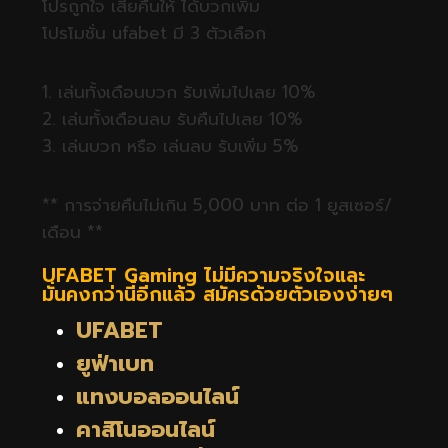
โปรถูกใจ เสียคืนให้ ได้บวกเพิ่ม
โปรโมชั่น ufabet มี 3 ตัวเลือก
1. เล่นทั้งเดือนบวก รับเพิ่มไปเลย 10%
2. เล่นทั้งเดือนลบ รับคืนไปเลย 10%
3. เล่นบวก หรือ เล่นลบ รับเพิ่ม 5%
** การจ่ายคืนไม่เกิน 5,000 บาท ต่อ 1 ยูสเซอร์/
เดือน **
UFABET Gaming ไม่มีความจริงใจและ
มั่นคงกว่านี้อีกแล้ว สมัครด้วยตัวเองง่ายๆ
UFABET
ยูฟ่าเบท
แทงบอลออนไลน์
คาสิโนออนไลน์