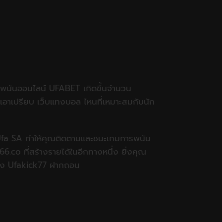
ต์พนันออนไลน์ UFABET เกิดขึ้นจำนวน
รัดเอาเปรียบ เว็บแทงบอล ไหนที่เหมาะสมกับนัก
Ufa SA ทำให้คุณติดตามและชนะเกมการพนัน
co ที่สร้างรายได้ในอีกทางหนึ่ง ยิ่งคุณ
์ของ Ufakick77 ฝากถอน