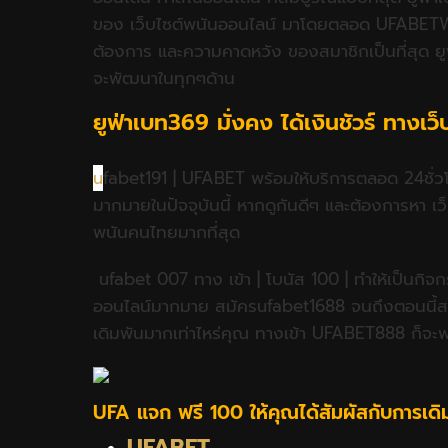
ของ เว็บไซต์พนันออนไลน์ มาโดยตลอด UFABETW
ต้องการ และความคาดหวัง ของสมาชิกเป็นที่สุด ยูฟ
จะพัฒนาในทุกๆด้าน
ยูฟ่าเบท369 มั่งคง ได้เงินชัวร์ ทางเว็
u
fabet191 | UFABET พร้อมให้บริการตลอด 24ชั่ว
มากมายในปัจจุบันนี้ หากดูกันดีๆ และต้องการหา เว็
พนันคนไทยมากที่สุด
ufabet 007 ทาง เข้า | โบนัส 100 | ทำให้เป็นกิจ
ออนไลน์มากมาย สมัครufabet1688 จนถึงตอนนี้สมา
เดิมพันมากเท่าไหร่คุณ ทางเข้า UFABET888 ก็จะพบ
UFA แจก ฟรี 100 ให้คุณได้สัมผัสกับการเดิ
UFABET