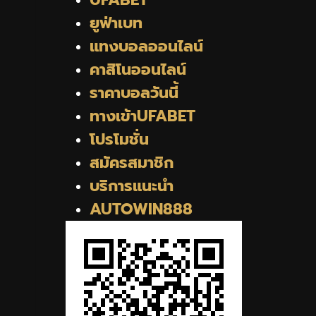
ยูฟ่าเบท
แทงบอลออนไลน์
คาสิโนออนไลน์
ราคาบอลวันนี้
ทางเข้าUFABET
โปรโมชั่น
สมัครสมาชิก
บริการแนะนำ
AUTOWIN888