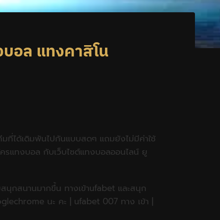
ทงบอล แทงคาสิโน
ที่ได้เดิมพันไปกันแบบสดๆ แถมยังไม่มีค่าใช้
สมัครแทงบอล กับเว็บไซต์แทงบอลออนไลน์ ยู
มสนุกสนานมากขึ้น ทางเข้าufabet และสนุก
ooglechrome นะ คะ | ufabet 007 ทาง เข้า |