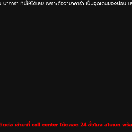
าคาร่า ที่นี่ให้ได้เลย เพราะถือว่าบาคาร่า เป็นจุดเด่นของบ่อน เล
ิดต่อ เข้ามาที่ call center ได้ตลอด 24 ชั่วโมง สโบเบท พร้