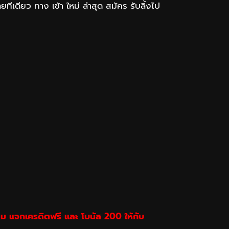
ยทีเดียว ทาง เข้า ใหม่ ล่าสุด สมัคร รับลิ้งไป
อม แจกเครดิตฟรี และ โบนัส 200 ให้กับ