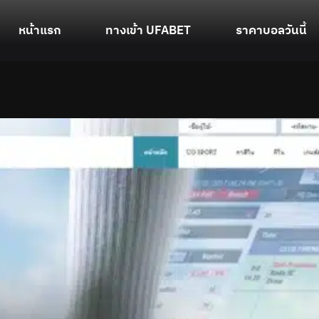
หน้าแรก
ทางเข้า UFABET
ราคาบอลวันนี้