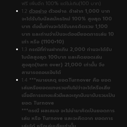
ฟรี เพิ่มอีก 100% แต่ไม่เกิน(100 บาท)
1.2
ตัวอย่าง
ตัวอย่าง. ถ้าฝาก 1,000 บาท
จะได้รับโบนัสสมัครใหม่ 100% สูงสุด 100
บาท ดังนั้นท่านจะได้รับเครดิตรวม 1,100
บาท และท่านจำเป็นจะต้องมียอดการเล่น 10
เท่า หรือ (1100×10)
1.3
กรณีที่ท่านฝากเกิน 2,000 ท่านจะได้รับ
โบนัสสูงสุด 100บาท และคิดยอดเล่น
สูงสุด(turn over) 21,000 เท่านั้น จึง
สามารถถอนเงินได้
1.4
***หมายเหตุ ยอดTurnover คือ ยอด
เล่นหรือยอดแทงรวมกันไม่ว่าจะได้หรือเสีย
เมื่อมีการแทงแล้วมีผลจะทุกนับมานับรวมเป็น
ยอด Turnove
***กรณี ผลเสมอ จะไม่นำมาคิดเป็นยอดการ
เล่น หรือ Turnove และจะคิดจาก ยอดการ
เล่นได้ หรือเล่นเสียเท่านั้น