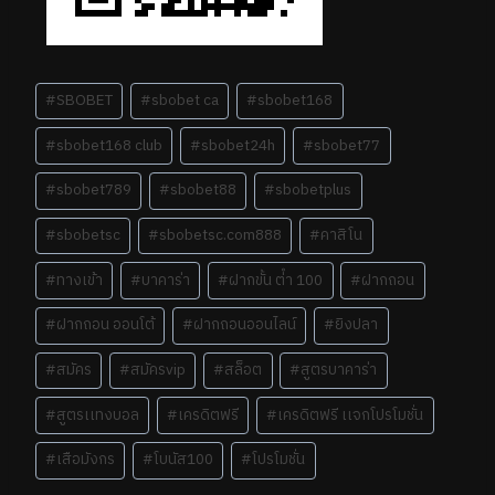
#
SBOBET
#
sbobet ca
#
sbobet168
#
sbobet168 club
#
sbobet24h
#
sbobet77
#
sbobet789
#
sbobet88
#
sbobetplus
#
sbobetsc
#
sbobetsc.com888
#
คาสิโน
#
ทางเข้า
#
บาคาร่า
#
ฝากขั้น ต่ํา 100
#
ฝากถอน
#
ฝากถอน ออนโต้
#
ฝากถอนออนไลน์
#
ยิงปลา
#
สมัคร
#
สมัครvip
#
สล็อต
#
สูตรบาคาร่า
#
สูตรเเทงบอล
#
เครดิตฟรี
#
เครดิตฟรี เเจกโปรโมชั่น
#
เสือมังกร
#
โบนัส100
#
โปรโมชั่น