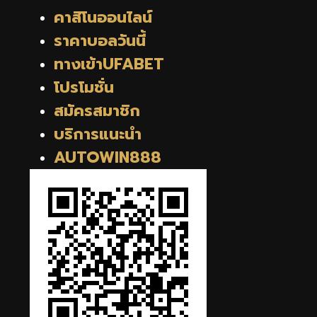
คาสิโนออนไลน์
ราคาบอลวันนี้
ทางเข้าUFABET
โปรโมชั่น
สมัครสมาชิก
บริการแนะนำ
AUTOWIN888