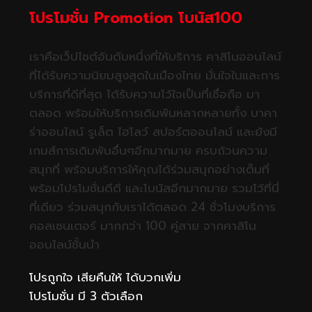
โปรโมชั่น Promotion โบนัส100
เราคือเว็ปไซต์อันดับหนึ่งที่ให้บริการ คาสิโนออนไลน์
ที่ได้รับความนิยมสูงสุดในเมืองไทย มั่นใจในและการ
บริการที่ดีที่สุด ได้รับความไว้ใจเป็นที่เชื่อถือ มา
ตลอด พร้อมให้บริการเดิมพันหลากหลายทั้ง บาคา
ร่าออนไลน์ รูเล็ต ไฮโลว์ สปอร์ตออนไลน์ และยังมี
เกมส์การเดิมพันอื่นๆอีกมากมาย ครบถ้วนความ
สนุกที่ พร้อมบริการให้คุณได้ร่วมสนุกอย่างเต็มที่
พร้อมโปรโมชั่นดีดี และโบนัสอีกมากมาย รวมไว้ที่นี่
ที่เดียว ร่วมสนุกกับเราได้ตลอด 24 ชั่วโมงบริการ
คอลเซนเตอร์ มากกว่า 100 คู่สาย จากคาสิโน
ออนไลน์ชั้นนำ
โปรถูกใจ เสียคืนให้ ได้บวกเพิ่ม
โปรโมชั่น มี 3 ตัวเลือก