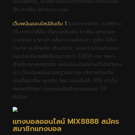
ประเทศไทย, เราให้ท่านได้มากกว่าที่อื่น ทั้งการเดิม
พัน คาสิโน เเทงบอล มวย
เว็บพนันออนไลน์อันดับ 1
ในประเทศไทย, เราให้ท่าน
ได้มากกว่าที่อื่น ทั้งการเดิมพัน คาสิโน เเทงบอล
มวยหวย บาคาร่า สล็อต เกมยิงปลา รูเล็ต ไฮโล
เกมไพ่ แบล็คแจ็ค เสือมังกร, และความบันเทิงแบบ
ออนไลน์มีเกมให้เลือกมากกว่า 1,000 เกม เหมาะ
สำหรับทุกเพศทุกวัย. พนันออนไลน์ผ่านเว็บไซต์ของ
เรา เว็บเดิมพนันมาตรฐานสากล บริการด้วยทีม
งานมืออาชีพ สมาชิก ใหม่ ถอนขั้นต่ำ 100 น้าเว็บ
ค่อยแก้ปัญหา และตอบข้อสักถามตลอด 24
ชั่วโมง
แทงบอลออนไลน์ MIX8888 สมัคร
สมาชิกแทงบอล