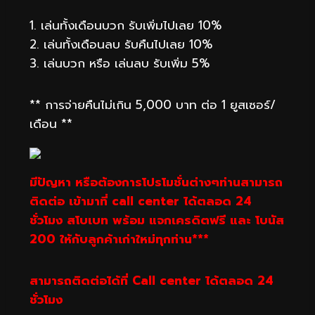
1. เล่นทั้งเดือนบวก รับเพิ่มไปเลย 10%
2. เล่นทั้งเดือนลบ รับคืนไปเลย 10%
3. เล่นบวก หรือ เล่นลบ รับเพิ่ม 5%
** การจ่ายคืนไม่เกิน 5,000 บาท ต่อ 1 ยูสเซอร์/
เดือน **
มีปัญหา หรือต้องการโปรโมชั่นต่างๆท่านสามารถ
ติดต่อ เข้ามาที่ call center ได้ตลอด 24
ชั่วโมง สโบเบท พร้อม แจกเครดิตฟรี และ โบนัส
200 ให้กับลูกค้าเก่าใหม่ทุกท่าน***
สามารถติดต่อได้ที่ Call center ได้ตลอด 24
ชั่วโมง