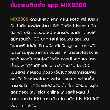
ขั้นตอนติดตั้ง app MIX8888
MIX8888
ดาวน์โหลด ฝาก ถอน ออโต้ ฟรี โปรโม
ชั่น โบนัส เครดิต ผ่าน LINE มือถือ โปรแกรม มือ
ถือ ฟรี บริการ ออนไลน์ สมัครยัง เรามีคำตอบให้
สมัครขั้นต่ำ 100 บาท โยโย่ โอนเงิน ถอนเงิน
โหลดฟรี ไม่เสียเงิน พร้อมกับรับ สูตรบาคาร่าฟรี
โปรแกรมสูตรบาคาร่า ของเรา สามารถใช้ได้จริงกับ
ทุกเว็บคาสิโนออนไลน์มือถือ ดาวน์โหลด และ ติด
ตั้งแอพ ได้ทันทีที่สมัครสมาชิกใหม่ โบนัส 200
โบนัสฟรี ถอนเงินได้จริง เว็บไซต์ให้บริการเดิมพัน
ออนไลน์จากคาสิโนสุดหรูย่านปอยเปต พร้อมทั้ง
การให้บริการที่ดีและโปรโมชั่นเด็ดที่เรามีให้อย่างจุใจ
สล็อตออนไลน์ slot online เกมส์สล็อตใน มี
มากมายกว่า 100 ทาง เข้า เล่น สมัค โปร 100 ไม่มี
ขั้นต่ำ คา สิ โน