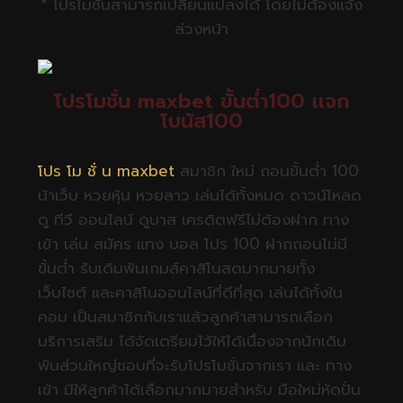
* โปรโมชั่นสามารถเปลี่ยนแปลงได้ โดยไม่ต้องแจ้ง
ล่วงหน้า
โปรโมชั่น maxbet ขั้นต่ำ100 เเจก
โบนัส100
โปร โม ชั่ น maxbet
สมาชิก ใหม่ ถอนขั้นต่ำ 100
น้าเว็บ หวยหุ้น หวยลาว เล่นได้ทั้งหมด ดาวน์โหลด
ดู ทีวี ออนไลน์ ดูบาส เครดิตฟรีไม่ต้องฝาก ทาง
เข้า เล่น สมัคร แทง บอล โปร 100 ฝากถอนไม่มี
ขั้นต่ำ รับเดิมพันเกมส์คาสิโนสดมากมายทั้ง
เว็บไซต์ และคาสิโนออนไลน์ที่ดีที่สุด เล่นได้ทั้งใน
คอม เป็นสมาชิกกับเราแล้วลูกค้าสามารถเลือก
บริการเสริม ได้จัดเตรียมไว้ให้ได้เนื่องจากนักเดิม
พันส่วนใหญ่ชอบที่จะรับโปรโมชั่นจากเรา และ ทาง
เข้า มีให้ลูกค้าได้เลือกมากมายสำหรับ มือใหม่หัดปั่น