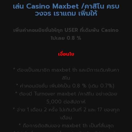
เล่น Casino Maxbet /คาสิโน ครบ
วงจร เราแถม เพิ่มให้
เพิ่มค่าคอมมิชชั่นให้ทุก USER ที่เดิมพัน Casino
ไปเลย 0.8 %
เงื่อนไข
* ต้องเป็นสมาชิก maxbet th และมีการเดิมพันคา
สิโน
* ค่าคอมมิชชั่น เพิ่มให้เป็น 0.8 % (เดิม 0.7%)
* ต้องมี Turnover maxbet /คาสิโน อย่างน้อย
5,000 ต่อสัปดาห์
* จ่าย 1 เดือน 2 ครั้ง ไม่เกินวันที่ 2 และ 17 ของทุก
เดือน
* ถือการตัดสินของ maxbet th เป็นที่สิ้นสุด