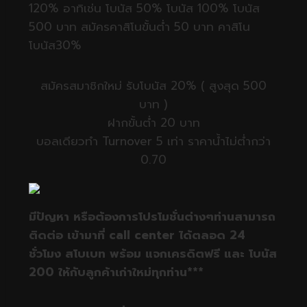
120% อาทิเช่น โบนัส 50% โบนัส 100% โบนัส
500 บาท สมัครคาสิโนขั้นต่ำ 50 บาท คาสิโน
โบนัส30%
สมัครสมาชิกใหม่ รับโบนัส 20% ( สูงสุด 500
บาท )
ฝากขั้นต่ำ 20 บาท
บอลเดียวทำ Turnover 5 เท่า ราคาน้ำไม่ต่ำกว่า
0.70
มีปัญหา หรือต้องการโปรโมชั่นต่างๆท่านสามารถ
ติดต่อ เข้ามาที่ call center ได้ตลอด 24
ชั่วโมง สโบเบท พร้อม แจกเครดิตฟรี และ โบนัส
200 ให้กับลูกค้าเก่าใหม่ทุกท่าน***