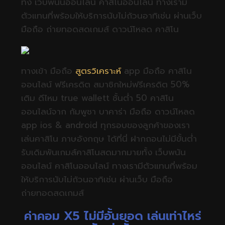
ทั้ง เว็บพนันออนไลน์ คาสิโนออนไลน์ ทางเรามี
ตัวแทนที่พร้อมให้บริการนับไม่ถ้วนอาทิเช่น ผ่านเว็บ
มือถือ ถ่ายทอดสดเกมส์ ดาวน์โหลด คาสิโน
ทางเข้า มือถือ
สูตรวิเคราะห์
app มือถือ คาสิโน
ออนไลน์ ฟรีเครดิต สมาชิกใหม่ฟรีเครดิต 50%
เติม ดีไหม true wallett ชั้นต่ำ 50 คาสิโน
ออนไลน์จาก กัมพูชา บาคาร่า มือถือ ดาวน์โหลด
app ios & android ทุกรอบของลูกค้าของเรา
เล่นคาสิโน ภาษอังกฤษ ได้ที่นี่ ฝากถอนไม่มีขั้นต่ำ
รับเดิมพันเกมส์คาสิโนสดมากมายทั้ง เว็บพนัน
ออนไลน์ คาสิโนออนไลน์ ทางเรามีตัวแทนที่พร้อม
ให้บริการนับไม่ถ้วนอาทิเช่น ผ่านเว็บ มือถือ
ถ่ายทอดสดเกมส์
ค่าคอม X5 ไม่มีอั้นยอด เล่นเท่าไหร่