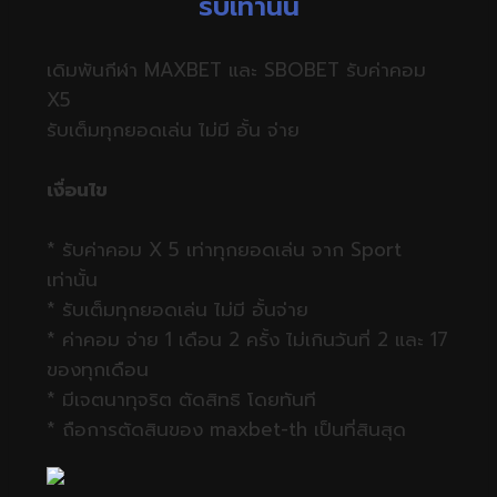
รับเท่านั้น
เดิมพันกีฬา MAXBET และ SBOBET รับค่าคอม
X5
รับเต็มทุกยอดเล่น ไม่มี อั้น จ่าย
เงื่อนไข
* รับค่าคอม X 5 เท่าทุกยอดเล่น จาก Sport
เท่านั้น
* รับเต็มทุกยอดเล่น ไม่มี อั้นจ่าย
* ค่าคอม จ่าย 1 เดือน 2 ครั้ง ไม่เกินวันที่ 2 และ 17
ของทุกเดือน
* มีเจตนาทุจริต ตัดสิทธิ โดยทันที
* ถือการตัดสินของ maxbet-th เป็นที่สินสุด