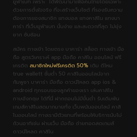
ยูฟ่าเบท เพราะ ได้พัฒนามาเพื่อคนไทยโดยเฉพาะ
ด้วยการตั้งใจจริง ที่จะสร้างเว็บไซต์ ที่รองรับความ
ต้องการของสมาชิก แทงบอล แทงคาสิโน แทงบา
คาร่า ที่เว็บยูฟ่าเบท นั้นง่าย และสะดวกที่สุด ไม่ยุ่ง
ยาก ซับซ้อน
สมัคร ทางเข้า โดยตรง บาคาร่า สล็อต ทางเข้า มือ
ถือ สูตรวิเคราะห์ app มือถือ คาสิโน ออนไลน์ ฟรี
เครดิต
สมาชิกใหม่ฟรีเครดิต 50%
เติม ดีไหม
true wallett ชั้นต่ำ 50 คาสิโนออนไลน์จาก
กัมพูชา บาคาร่า มือถือ ดาวน์โหลด app ios &
android ทุกรอบของลูกค้าของเรา เล่นคาสิโน
ภาษอังกฤษ ได้ที่นี่ ฝากถอนไม่มีขั้นต่ำ รับเดิมพัน
เกมส์คาสิโนสดมากมายทั้ง เว็บพนันออนไลน์ คาสิ
โนออนไลน์ ทางเรามีตัวแทนที่พร้อมให้บริการนับไม่
ถ้วนอาทิเช่น ผ่านเว็บ มือถือ ถ่ายทอดสดเกมส์
ดาวน์โหลด คาสิโน