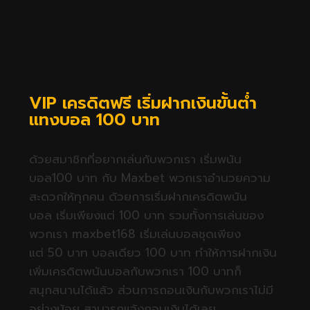
VIP เครดิตฟรี เริ่มฝากเงินขั้นต่ำ
แทงบอล 100 บาท
ด้วย
สมาชิก
ที่
อยาก
เล่น
กับ
พวกเรา
เริ่ม
พนัน
บอล
100
บาท
กับ
Maxbet
พวกเรา
อำนวยความ
สะดวก
ให้
ทุกคน
ด้วย
การเริ่ม
ฝาก
เครดิต
พนัน
บอล
เริ่ม
เพียงแต่
100
บาท
รวมทั้ง
การ
เล่น
ของ
พวกเรา
maxbet168
เริ่ม
เล่น
บอล
ชุด
เพียง
แต่
50
บาท
บอล
เดียว
100
บาท
ทำให้
การฝาก
เงิน
เพิ่ม
เครดิต
พนันบอล
กับ
พวกเรา
100
บาท
ก็
สนุกสนาน
ได้
แล้ว
ส่วน
การถอน
เงิน
กับ
พวกเรา
ไม่มี
อย่างน้อย
สามารถ
แจ้ง
ถอนเงิน
ได้
เลย