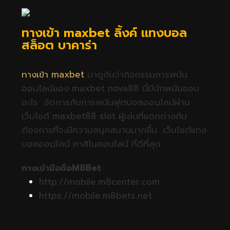
ทางเข้า maxbet ลิ้งค์ เเทงบอล
สล็อต บาคาร่า
ทางเข้า maxbet
มาดูกันว่ากิจกรรมการพนัน
ออนไลน์ของ maxbet nova88 นี้มีนักพนันชอบ
อะไร จัดการกับการพนันฟุตบอลออนไลน์ผ่าน
เว็บไซต์ maxbet88 slot ผู้เล่นที่แตกต่างกัน
ต้องการที่จะมีความสนุกสนานมากขึ้น เว็บไซต์แทง
บอลออนไลน์ คาสิโนออนไลน์ ที่ดีที่สุด
ทางเข้ามือถือM8Bet
http://mobile.m8center.com
https://mobile.m8bets.net