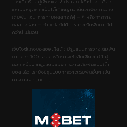
วางเดิมพันอยู่เพียงแค่ 2 ประเภท ได้แก่บอลเดี่ยว
และบอลชุดหากเป็นโต๊ะที่ใหญ่กว่านั้นจะเพิ่มการวาง
เดิมพัน เช่น การทายผลสกอร์คู่ – คี่ หรือการทาย
ผลสกอร์สูง – ต่ำ แต่จะไม่มีการวางเดิมพันมากไป
กว่านี้แน่นอน
เว็บไซต์แทงบอลออนไลน์ : มีรูปแบบการวางเดิมพัน
มากกว่า 100 รายการในการแข่งขันเพียงแค่ 1 คู่
นอกเหนือจากรูปแบบของการวางเดิมพันแบบโต๊ะ
บอลแล้ว เรายังมีรูปแบบการวางเดิมพันอื่นๆ เช่น
การทายผลลูกเตะมุม