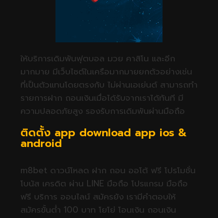
ให้บริการเดิมพันฟุตบอล มวย คาสิโน และอีก
มากมาย มีเว็บไซต์ในเครือมากมายยกตัวอย่างเช่น
ที่เป็นตัวแทนโดยตรงกับ ไม่ผ่านเอเย่นต์ สามารถทำ
รายการฝาก ถอนเงินเมื่อได้รับจากเราได้ทันที มี
ความปลอดภัยสูง รองรับการเดิมพันผ่านมือถือ
ติดตั้ง app download app ios &
android
m8bet ดาวน์โหลด ฝาก ถอน ออโต้ ฟรี โปรโมชั่น
โบนัส เครดิต ผ่าน LINE มือถือ โปรแกรม มือถือ
ฟรี บริการ ออนไลน์ สมัครยัง เรามีคำตอบให้
สมัครขั้นต่ำ 100 บาท โยโย่ โอนเงิน ถอนเงิน