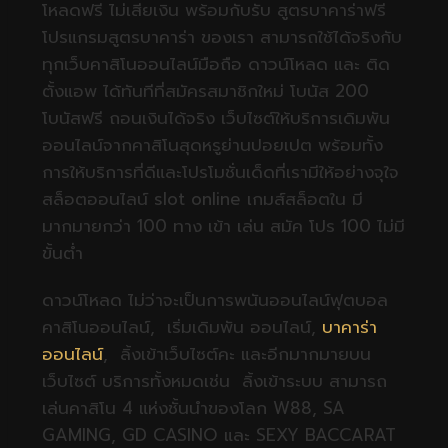
โหลดฟรี ไม่เสียเงิน พร้อมกับรับ สูตรบาคาร่าฟรี
โปรแกรมสูตรบาคาร่า ของเรา สามารถใช้ได้จริงกับ
ทุกเว็บคาสิโนออนไลน์มือถือ ดาวน์โหลด และ ติด
ตั้งแอพ ได้ทันทีที่สมัครสมาชิกใหม่ โบนัส 200
โบนัสฟรี ถอนเงินได้จริง เว็บไซต์ให้บริการเดิมพัน
ออนไลน์จากคาสิโนสุดหรูย่านปอยเปต พร้อมทั้ง
การให้บริการที่ดีและโปรโมชั่นเด็ดที่เรามีให้อย่างจุใจ
สล็อตออนไลน์ slot online เกมส์สล็อตใน มี
มากมายกว่า 100 ทาง เข้า เล่น สมัค โปร 100 ไม่มี
ขั้นต่ำ
ดาวน์โหลด ไม่ว่าจะเป็นการพนันออนไลน์ฟุตบอล
คาสิโนออนไลน์, เริ่มเดิมพัน ออนไลน์,
บาคาร่า
ออนไลน์
, ลิ้งเข้าเว็บไซต์คะ และอีกมากมายบน
เว็บไซต์ บริการทั้งหมดเช่น ลิ้งเข้าระบบ สามารถ
เล่นคาสิโน 4 แห่งชั้นนำของโลก W88, SA
GAMING, GD CASINO และ SEXY BACCARAT