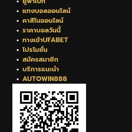
ยูฟ่าเบท
แทงบอลออนไลน์
คาสิโนออนไลน์
ราคาบอลวันนี้
ทางเข้าUFABET
โปรโมชั่น
สมัครสมาชิก
บริการแนะนำ
AUTOWIN888