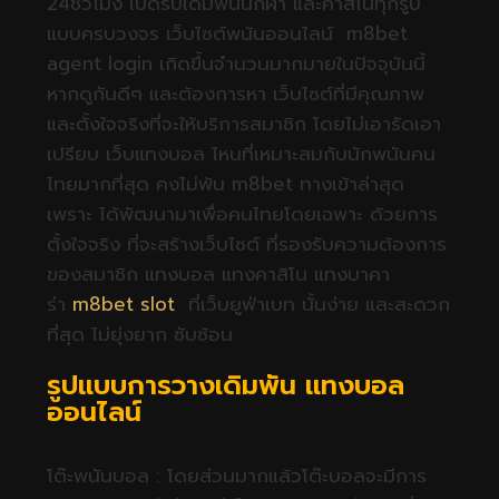
24ชั่วโมง เปิดรับเดิมพนันกีฬา และคาสิโนทุกรูป
แบบครบวงจร เว็บไซต์พนันออนไลน์ m8bet
agent login เกิดขึ้นจำนวนมากมายในปัจจุบันนี้
หากดูกันดีๆ และต้องการหา เว็บไซต์ที่มีคุณภาพ
และตั้งใจจริงที่จะให้บริการสมาชิก โดยไม่เอารัดเอา
เปรียบ เว็บแทงบอล ไหนที่เหมาะสมกับนักพนันคน
ไทยมากที่สุด คงไม่พ้น m8bet ทางเข้าล่าสุด
เพราะ ได้พัฒนามาเพื่อคนไทยโดยเฉพาะ ด้วยการ
ตั้งใจจริง ที่จะสร้างเว็บไซต์ ที่รองรับความต้องการ
ของสมาชิก แทงบอล แทงคาสิโน แทงบาคา
ร่า
m8bet slot
ที่เว็บยูฟ่าเบท นั้นง่าย และสะดวก
ที่สุด ไม่ยุ่งยาก ซับซ้อน
รูปแบบการวางเดิมพัน แทงบอล
ออนไลน์
โต๊ะพนันบอล : โดยส่วนมากแล้วโต๊ะบอลจะมีการ