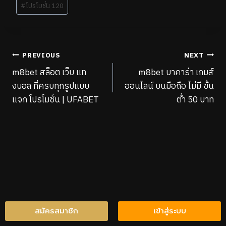
#
โปรโมชั่น 120
PREVIOUS
NEXT
m8bet สล็อต เว็บ เเท
m8bet บาคาร่า เกมส์
งบอล ที่ครบทุกรูปเเบบ
ออนไลน์ บนมือถือ ไม่มี ขั้น
เเจก โปรโมชั่น | UFABET
ต่ำ 50 บาท
สมัครสมาชิก
เข้าสู่ระบบ