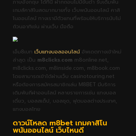
ภาษอังกฤษ ได้ที่นี่ ฝากถอนไม่มีขั้นต่ำ รับเดิมพัน
เกมส์คาสิโนสดมากมายทั้ง เว็บพนันออนไลน์ คาสิ
โนออนไลน์ ทางเรามีตัวแทนที่พร้อมให้บริการนับไม่
ถ้วนอาทิเช่น ผ่านเว็บ มือถือ
เอ็ม8เบท
เว็บแทงบอลออนไลน์
อัพเดตทางเข้าใหม่
ล่าสุด เป็น
m8clicks.com
m8online.net,
m8clicks.com, m8inside.com, m8book.com
โดยสามารถเข้าได้ผ่านเว็บ casinotouring.net
หรือต้องการสมัครสมาชิกเล่น M8BET มีบริการ
เดิมพันกีฬาออนไลน์ หลายรายการเช่น แทงบอล
เดี่ยว, บอลสเต็ป, บอลชุด, ฟุตบอลต่างประเทศ,
แทงบอลไทย
ดาวน์โหลด m8bet เกมคาสิโน
พนันออนไลน์ เว็บไหนดี