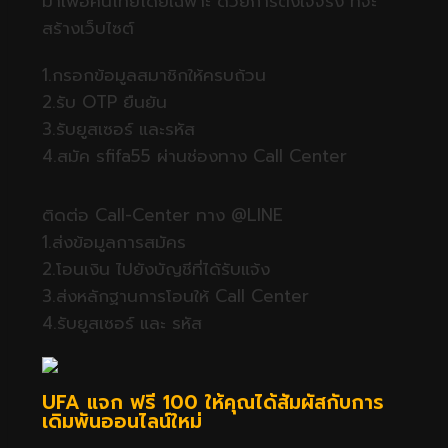
มาเพื่อคนไทยโดยเฉพาะ ด้วยการตั้งใจจริง ที่จะ
สร้างเว็บไซต์
1.กรอกข้อมูลสมาชิกให้ครบถ้วน
2.รับ OTP ยืนยัน
3.รับยูสเซอร์ และรหัส
4.สมัค รfifa55 ผ่านช่องทาง Call Center
ติดต่อ Call-Center ทาง @LINE
1.ส่งข้อมูลการสมัคร
2.โอนเงิน ไปยังบัญชีที่ได้รับแจ้ง
3.ส่งหลักฐานการโอนให้ Call Center
4.รับยูสเซอร์ และ รหัส
UFA แจก ฟรี 100 ให้คุณได้สัมผัสกับการ
เดิมพันออนไลน์ใหม่