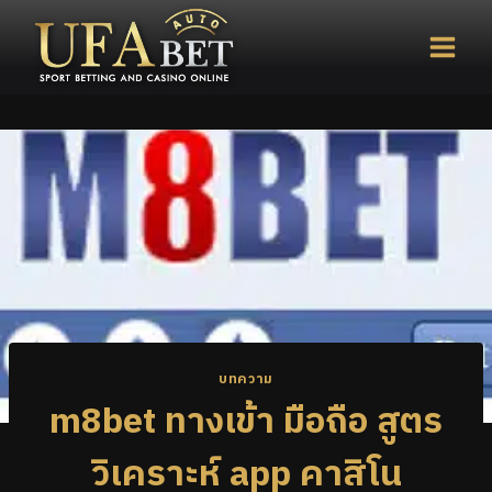
บทความ
m8bet ทางเข้า มือถือ สูตร
วิเคราะห์ app คาสิโน