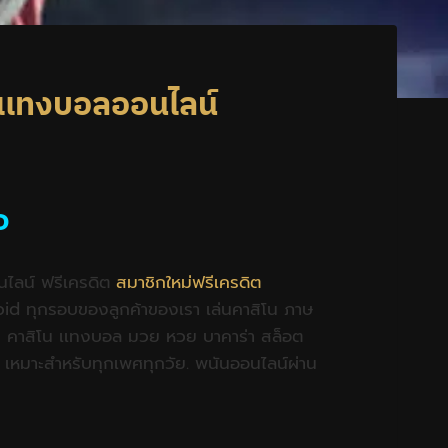
บเเทงบอลออนไลน์
อ
อนไลน์ ฟรีเครดิต
สมาชิกใหม่ฟรีเครดิต
roid ทุกรอบของลูกค้าของเรา เล่นคาสิโน ภาษ
ิมพัน คาสิโน เเทงบอล มวย หวย บาคาร่า สล็อต
ม เหมาะสำหรับทุกเพศทุกวัย. พนันออนไลน์ผ่าน