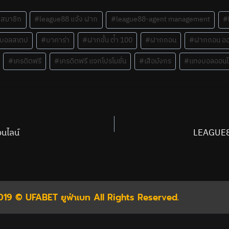
 สมาชิก
#
league88 แจ้ง ฝาก
#
league88-agent management
#
บอลสเตป
#
บาคาร่า
#
ฝากขั้น ต่ํา 100
#
ฝากถอน
#
ฝากถอน ออ
#
เครดิตฟรี
#
เครดิตฟรี เเจกโปรโมชั่น
#
เสือมังกร
#
เเทงบอลออนไ
นไลน์
LEAGUE88 
19 © UFABET ยูฟ่าเบท All Rights Reserved.