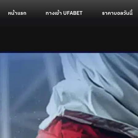
หน้าแรก
ทางเข้า UFABET
ราคาบอลวันนี้