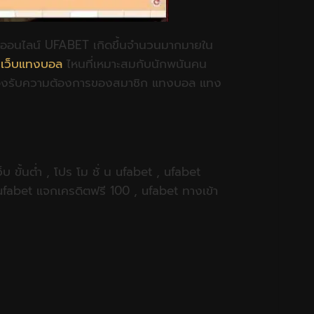
ันออนไลน์ UFABET เกิดขึ้นจำนวนมากมายใน
บ
เว็บแทงบอล
ไหนที่เหมาะสมกับนักพนันคน
 ที่รองรับความต้องการของสมาชิก แทงบอล แทง
บ ขั้นต่ำ , โปร โม ชั่ น ufabet , ufabet
, ufabet แจกเครดิตฟรี 100 , ufabet ทางเข้า