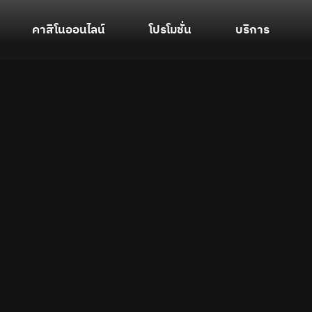
คาสิโนออนไลน์
โปรโมชั่น
บริการ