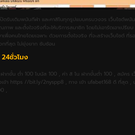
เปิดรับเดิมพนันกีฬา และคาสิโนทุกรูปแบบครบวงจร เว็บไซต์พน
ีคุณภาพ และตั้งใจจริงที่จะให้บริการสมาชิก โดยไม่เอารัดเอาเปรีย
มาเพื่อคนไทยโดยเฉพาะ ด้วยการตั้งใจจริง ที่จะสร้างเว็บไซต์
กที่สุด ไม่ยุ่งยาก ซับซ้อน
 24ชั่วโมง
กขั้น ต่ํา 100 โบนัส 100 , ค่า สิ โน ฝากขั้นต่ำ 100 , สมัคร เว็
เข้า https //bit.ly/2nyspp8 , ทาง เข้า ufabet168 ดี ที่สุด 
00 ,