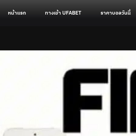
หน้าแรก
ทางเข้า UFABET
ราคาบอลวันนี้