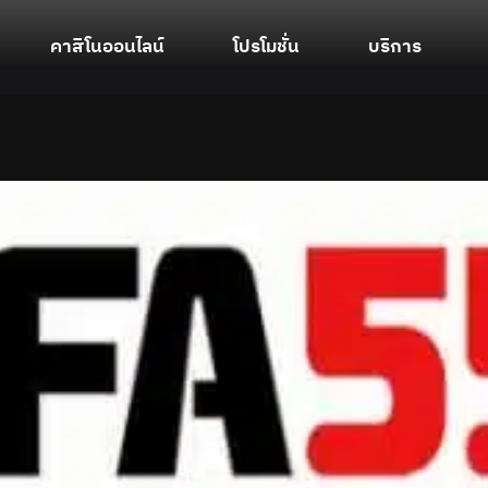
คาสิโนออนไลน์
โปรโมชั่น
บริการ