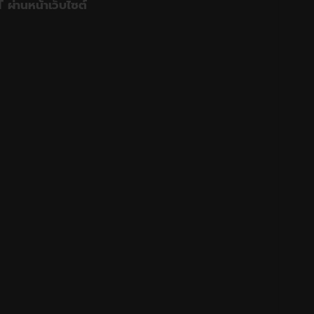
ผ่านหน้าเว็บไซต์