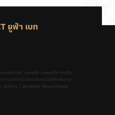
T ยูฟ่า เบท
แทงบอลออนไลน์ บอลเต็ง บอลสเต็ป คาสิโน
เก่าเรามีโปรโมชั่นแจกเครดิตฟรีตลอดทุก
มีบริการ Callcenter ให้คุณได้ติดต่อ