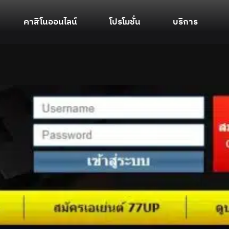
คาสิโนออนไลน์
โปรโมชั่น
บริการ