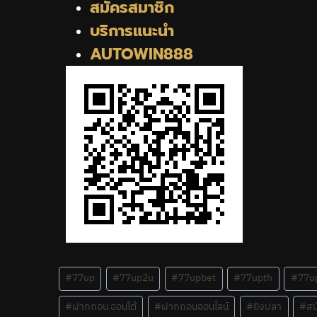
สมัครสมาชิก
บริการแนะนำ
AUTOWIN888
#
77up
#
77up2u
#
77upbet
#
77upth
#
77up
#
ฝากถอน ออนโต้
#
ฝากถอนออนไลน์
#
ยิงปลา
#
สม