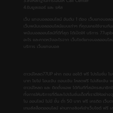
3.ส่งหลักฐานการโอนให้ Call Center
4.รับยูสเซอร์ และ รหัส
เว็บ แทงบอลออนไลน์ อันดับ 1 ต้อง เว็บแทงบอลออน
เว็บพนันบอลออนไลน์แบบเก่าๆ ที่คุณเคยใช้งานกัน
พนันบอลออนไลน์ที่ดีที่สุด ได้เปิดให้ บริการ 77
อะไร และคาดหวังอะไรจาก เว็บไซต์แทงบอลออนไลน์ 7
บริการ เว็บแทงบอล
ดาวน์โหลด77UP ฝาก ถอน ออโต้ ฟรี โปรโมชั่น โบนั
บาท โยโย่ โอนเงิน ถอนเงิน โหลดฟรี ไม่เสียเงิน 
ดาวน์โหลด และ ติดตั้งแอพ ได้ทันทีที่สมัครสมาชิ
ทั้งการให้บริการที่ดีและโปรโมชั่นเด็ดที่เรามีให้อย
โน ออนไลน์ ไม่มี ขั้น ต่ำ 50 บาท ฟรี เครดิต เ
เกมส์สล็อตออนไลน์ ผ่านทางลิงค์เข้าเว็บไซต์ ฟรี 