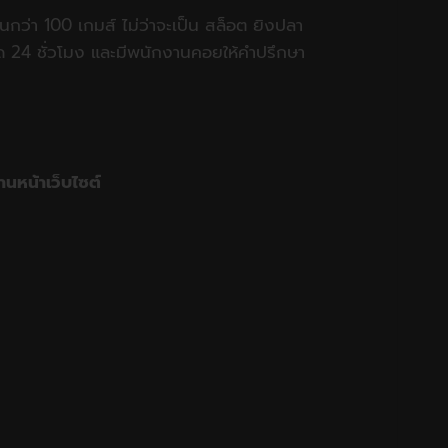
นกว่า 100 เกมส์ ไม่ว่าจะเป็น สล็อต ยิงปลา
ลอด 24 ชั่วโมง และมีพนักงานคอยให้คำปรึกษา
นหน้าเว็บไซต์