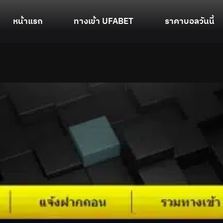
หน้าแรก
ทางเข้า UFABET
ราคาบอลวันนี้