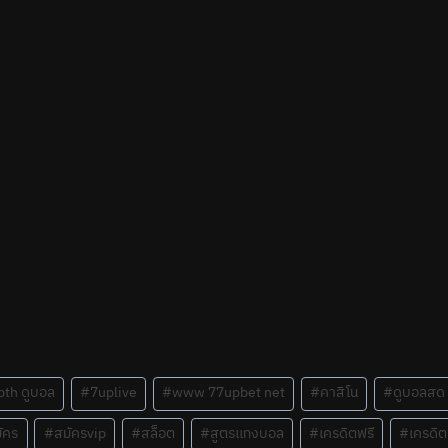
th ดูบอล
#
7uplive
#
www 77upbet net
#
คาสิโน
#
ดูบอลสด
ัคร
#
สมัครvip
#
สล็อต
#
สูตรเเทงบอล
#
เครดิตฟรี
#
เครดิต