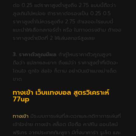
ต่อ 0.25 แต่ราคาสูงต่ำสูงถึง 2.75 แบบนี้ถือว่า
สูงเกินไปหน่อย ถ้าราคาต่อรองเป็น 0.25 0.5
ราคาสูงต่ำไม่ควรสูงถึง 2.75 ถ้าเจออะไรแบบนี้
แนะนำให้เลือกสกอร์ต่ำ หรือ ในทางตรงข้าม ถ้าเจอ
ราคาสูงต่ำเปิดที่ 2 ให้เล่นสกอร์สูงเลย
3. ราคาตัวคูณมีผล
ถ้าคู่ไหนราคาตัวคูณสูงๆ
ถือว่า แปลกและยาก ถึงแม้ว่า ราคาสูงต่ำที่เปิดจะ
โดนใจ ถูกใจ ล่อใจ ก็ตาม อย่าบินเข้าแมงเม่าเด็ด
ขาด
ทางเข้า เว็บเเทงบอล สูตรวิเคราะห์
77up
ทางเข้า
มีระบบการเล่นที่สะดวกและกติกาการเล่นที่
เข้าใจง่าย ทางเข้า สล็อต มือถือ คาสิโน ออนไลน์
ฟรีเคร จากประเทศกัมพูชา มีทั้งบาคาร่า รูเล็ต และ