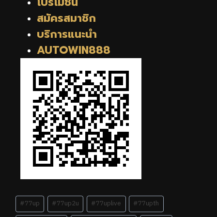
โปรโมชั่น
สมัครสมาชิก
บริการแนะนำ
AUTOWIN888
#
77up
#
77up2u
#
77uplive
#
77upth