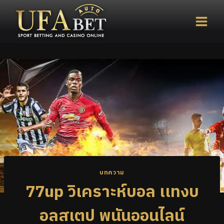
บทความ
77up วิเคราะห์บอล เเทงบ
อลสเตป พนันออนไลน์