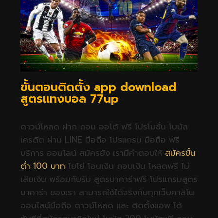
ขั้นตอนติดตั้ง app download
สูตรเเทงบอล 77up
ดาวน์โหลด ฝาก ถอน ออโต้ ฟรี โปรโมชั่น โบนัส
เครดิต ผ่าน LINE มือถือ โปรแกรม มือถือ ฟรี
บริการ ออนไลน์ สมัครยัง เรามีคำตอบให้
สมัครขั้น
ต่ำ 100 บาท
โยโย่ โอนเงิน ถอนเงิน โหลดฟรี ไม่
เสียเงิน พร้อมกับรับ สูตรบาคาร่าฟรี โปรแกรมสูตร
บาคาร่า ของเรา สามารถใช้ได้จริงกับทุกเว็บคาสิโน
ออนไลน์มือถือ ดาวน์โหลด และ ติดตั้งแอพ ได้