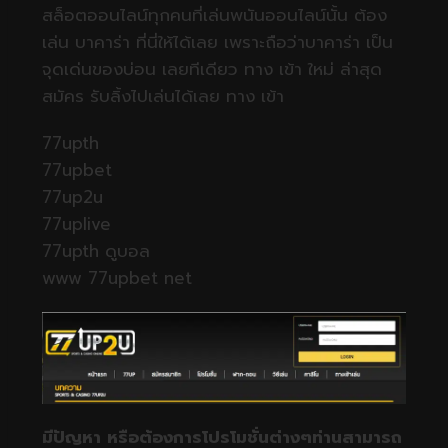
สล็อตออนไลน์ทุกคนที่เล่นพนันออนไลน์นั้น ต้อง
เล่น บาคาร่า ที่นี่ให้ได้เลย เพราะถือว่าบาคาร่า เป็น
จุดเด่นของบ่อน เลยทีเดียว ทาง เข้า ใหม่ ล่าสุด
สมัคร รับลิ้งไปเล่นได้เลย ทาง เข้า
77upth
77upbet
77up2u
77uplive
77upth ดูบอล
www 77upbet net
มีปัญหา หรือต้องการโปรโมชั่นต่างๆท่านสามารถ