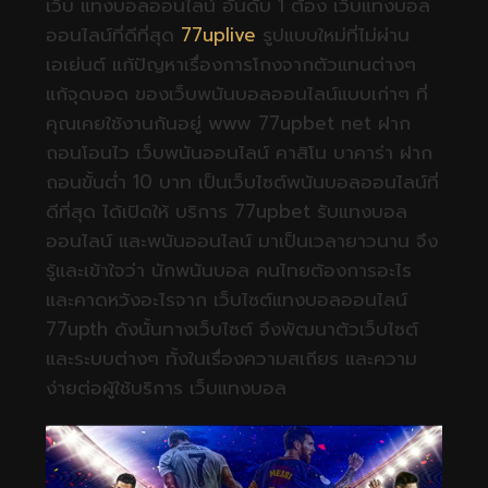
เว็บ แทงบอลออนไลน์ อันดับ 1 ต้อง เว็บแทงบอล
ออนไลน์ที่ดีที่สุด
77uplive
รูปแบบใหม่ที่ไม่ผ่าน
เอเย่นต์ แก้ปัญหาเรื่องการโกงจากตัวแทนต่างๆ
แก้จุดบอด ของเว็บพนันบอลออนไลน์แบบเก่าๆ ที่
คุณเคยใช้งานกันอยู่ www 77upbet net ฝาก
ถอนโอนไว เว็บพนันออนไลน์ คาสิโน บาคาร่า ฝาก
ถอนขั้นต่ำ 10 บาท เป็นเว็บไซต์พนันบอลออนไลน์ที่
ดีที่สุด ได้เปิดให้ บริการ 77upbet รับแทงบอล
ออนไลน์ และพนันออนไลน์ มาเป็นเวลายาวนาน จึง
รู้และเข้าใจว่า นักพนันบอล คนไทยต้องการอะไร
และคาดหวังอะไรจาก เว็บไซต์แทงบอลออนไลน์
77upth ดังนั้นทางเว็บไซต์ จึงพัฒนาตัวเว็บไซต์
และระบบต่างๆ ทั้งในเรื่องความสเถียร และความ
ง่ายต่อผู้ใช้บริการ เว็บแทงบอล