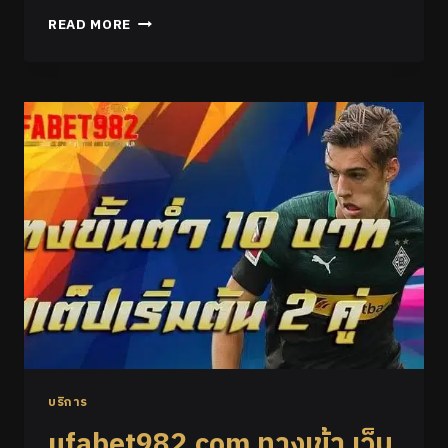
READ MORE
บริการ
ufabet982.com ทางเข้า เว็บ