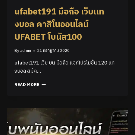
ufabet191 มือถือ เว็บเเท
งบอล คาสิโนออนไลน์
UFABET โบนัส100
By
admin
21 กรกฎาคม 2020
ufabet191 เว็บ บน มือถือ เเจกโปรโมชั่น 120 เเท
งบอล สมัค…
READ MORE