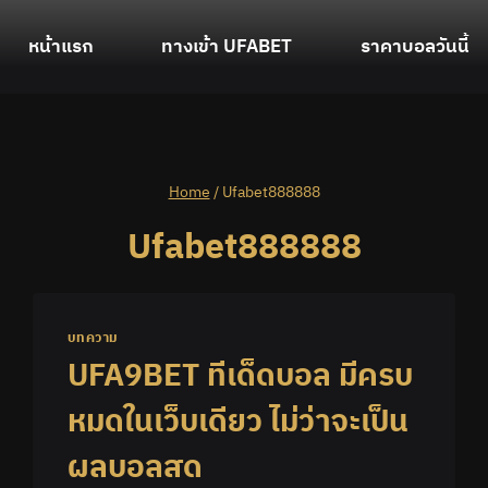
หน้าแรก
ทางเข้า UFABET
ราคาบอลวันนี้
Home
/
Ufabet888888
Ufabet888888
บทความ
UFA9BET ทีเด็ดบอล มีครบ
หมดในเว็บเดียว ไม่ว่าจะเป็น
ผลบอลสด