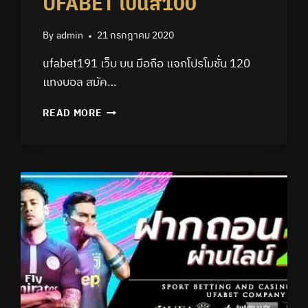
UFABET โบนัส100
By
admin
21 กรกฎาคม 2020
ufabet191 เว็บ บน มือถือ เเจกโปรโมชั่น 120
เเทงบอล สมัค…
READ MORE