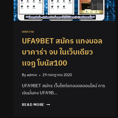
บทความ
UFA9BET สมัคร เเทงบอล
บาคาร่า จบ ในเว็บเดียว
เเจฏ โบนัส100
By
admin
29 กรกฎาคม 2020
UFA9BET สมัคร เว็บไซต์แทงบอลออนไลน์ การ
เงินมั่นคง UFA9B…
READ MORE