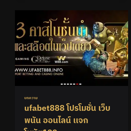
บทความ
ufabet888 โปรโมชั่น เว็บ
พนัน ออนไลน์ เเจก