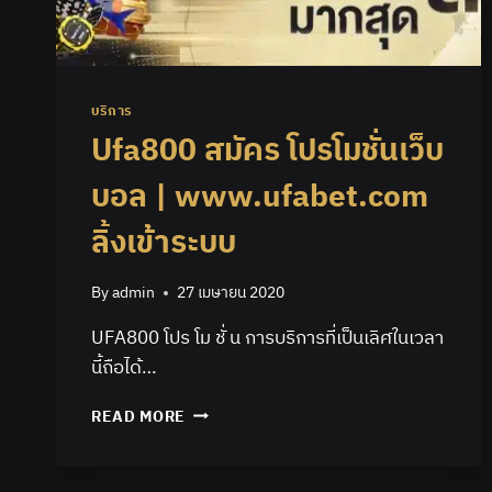
บริการ
Ufa800 สมัคร โปรโมชั่นเว็บ
บอล | www.ufabet.com
ลิ้งเข้าระบบ
By
admin
27 เมษายน 2020
UFA800 โปร โม ชั่ น การบริการที่เป็นเลิศในเวลา
นี้ถือได้…
READ MORE