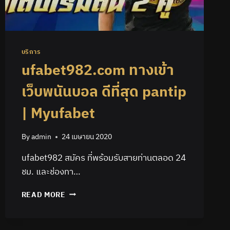
บริการ
ufabet982.com ทางเข้า
เว็บพนันบอล ดีที่สุด pantip
| Myufabet
By
admin
24 เมษายน 2020
ufabet982 สมัคร ที่พร้อมรับสายท่านตลอด 24
ชม. และช่องทา…
READ MORE