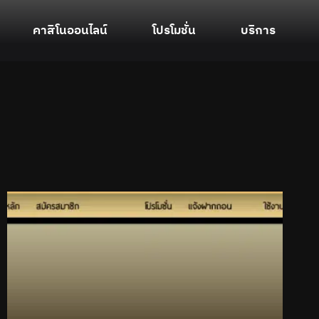
คาสิโนออนไลน์
โปรโมชั่น
บริการ