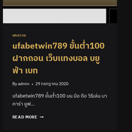
บทความ
ufabetwin789 ขั้นต่ำ100
ฝากถอน เว็บเเทงบอล บยู
ฟ่า เบท
By
admin
29 กรกฎาคม 2020
ufabetwin789 ขั้นต่ำ100 บน มือ ถือ วิธีเล่น บา
คาร่า ยูฟ…
READ MORE