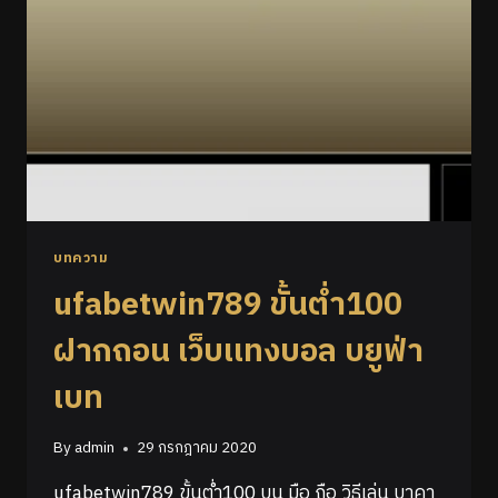
บทความ
ufabetwin789 ขั้นต่ำ100
ฝากถอน เว็บเเทงบอล บยูฟ่า
เบท
By
admin
29 กรกฎาคม 2020
ufabetwin789 ขั้นต่ำ100 บน มือ ถือ วิธีเล่น บาคา