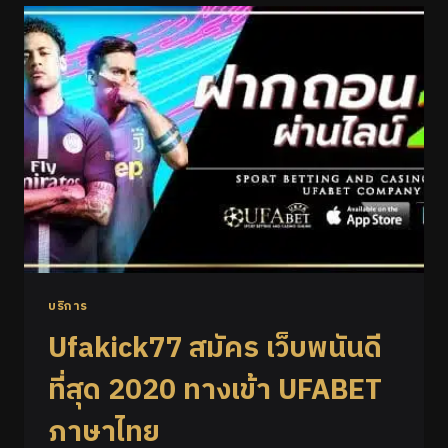
บริการ
Ufakick77 สมัคร เว็บพนันดี
ที่สุด 2020 ทางเข้า UFABET
ภาษาไทย