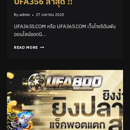
UFA356 ล่าสุด !!
By
admin
27 เมษายน 2020
UFA365S.COM หรือ UFA365.COM เว็บไซต์เดิมพัน
ออนไลน์ยอดนิ…
READ MORE