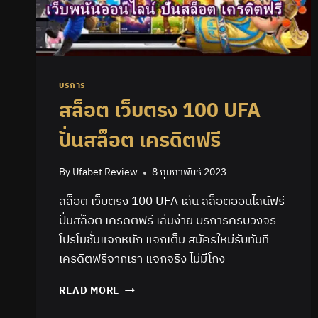
บริการ
สล็อต เว็บตรง 100 UFA
ปั่นสล็อต เครดิตฟรี
By
Ufabet Review
8 กุมภาพันธ์ 2023
สล็อต เว็บตรง 100 UFA เล่น สล็อตออนไลน์ฟรี
ปั่นสล็อต เครดิตฟรี เล่นง่าย บริการครบวงจร
โปรโมชั่นแจกหนัก แจกเต็ม สมัครใหม่รับทันที
เครดิตฟรีจากเรา แจกจริง ไม่มีโกง
READ MORE