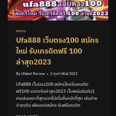
บริการ
Ufa888 เว็บตรง100 สมัคร
ใหม่ รับเครดิตฟรี 100
ล่าสุด2023
By
Ufabet Review
2 กุมภาพันธ์ 2023
Ufa888 เว็บตรง100 สมัครใหม่รับเครดิต
ฟรี100 แจกจริงล่าสุด2023 เว็บพนันอันดับ1
คนเล่นเยอะที่สุดแจกโปรโมชั่นหนักที่สุด เล่นง่าย
จ่ายจริง เพียงแค่สมัคร รับฟรีเครดิต