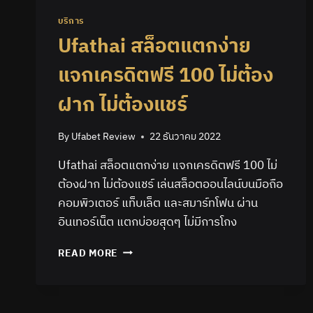
บริการ
Ufathai สล็อตแตกง่าย
แจกเครดิตฟรี 100 ไม่ต้อง
ฝาก ไม่ต้องแชร์
By
Ufabet Review
22 ธันวาคม 2022
Ufathai สล็อตแตกง่าย แจกเครดิตฟรี 100 ไม่
ต้องฝาก ไม่ต้องแชร์ เล่นสล็อตออนไลน์บนมือถือ
คอมพิวเตอร์ แท็บเล็ต และสมาร์ทโฟน ผ่าน
อินเทอร์เน็ต แตกบ่อยสุดๆ ไม่มีการโกง
READ MORE