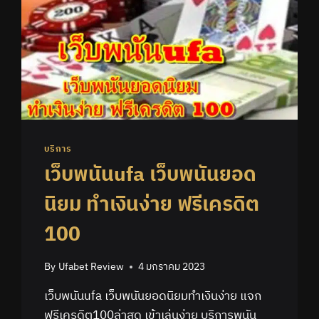
บริการ
เว็บพนันufa เว็บพนันยอด
นิยม ทำเงินง่าย ฟรีเครดิต
100
By
Ufabet Review
4 มกราคม 2023
เว็บพนันufa เว็บพนันยอดนิยมทำเงินง่าย แจก
ฟรีเครดิต100ล่าสุด เข้าเล่นง่าย บริการพนัน