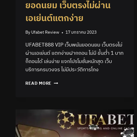
ยอดนยม เว็บตรงไม่ผ่าน
เอเย่นต์แตกง่าย
By
Ufabet Review
17 มกราคม 2023
UFABET888 VIP เว็บพนันยอดนยม เว็บตรงไม่
ผ่านเอเย่นต์ แตกง่ายฝากถอน ไม่มี ขั้นต่ำ 1 บาท
ก็ถอนได้ เล่นง่าย แจกโปรโมชั่นหนักสุด เว็บ
บริการครบวงจร ไม่มีประวัติการโกง
READ MORE