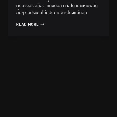
ครบวงจร สล็อต แทงบอล คาสิโน และเกมพนัน
อื่นๆ รับประกันไม่มีประวัติการโกงแน่นอน
READ MORE