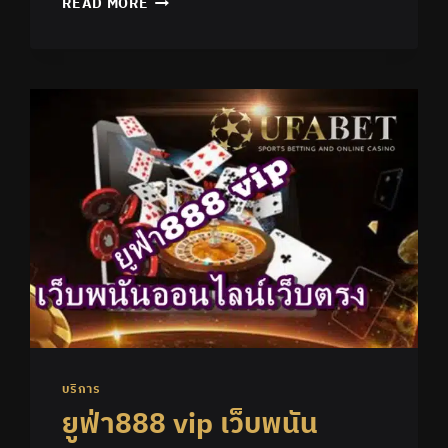
READ MORE
บริการ
ยูฟ่า888 vip เว็บพนัน