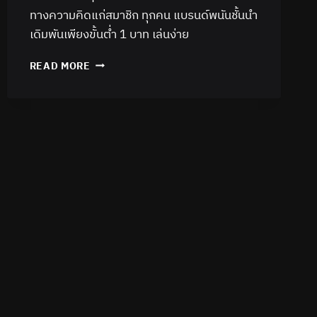
ทางความคิดแก่สมาชิก ทุกคน แบรนด์พนันชั้นนำ
เดิมพันเพียงขั้นต่ำ 1 บาท เล่นง่าย
READ MORE