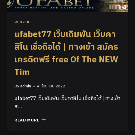
บทความ
ufabet77 เว็บเดิมพัน เว็บคา
สิโน เชื่อถือได้ | ทางเข้า สมัคร
เครดิตฟรี free Of The NEW
Tim
By
admin
4 กันยายน 2022
ufabet77 เว็บเดิมพัน เว็บคาสิโน เชื่อถือได้ | ทางเข้า
ส…
READ MORE