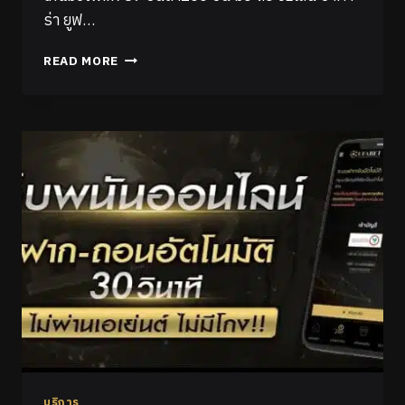
ร่า ยูฟ…
READ MORE
บริการ