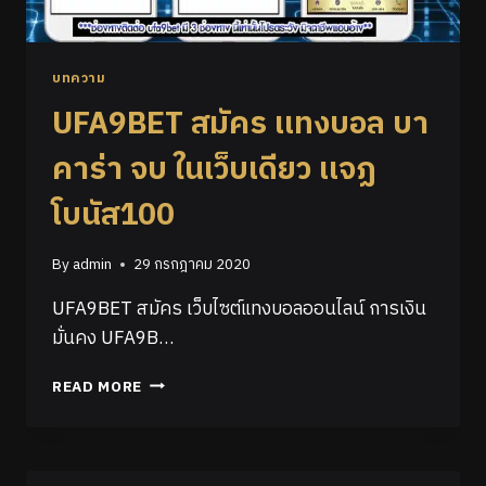
บทความ
UFA9BET สมัคร เเทงบอล บา
คาร่า จบ ในเว็บเดียว เเจฏ
โบนัส100
By
admin
29 กรกฎาคม 2020
UFA9BET สมัคร เว็บไซต์แทงบอลออนไลน์ การเงิน
มั่นคง UFA9B…
READ MORE