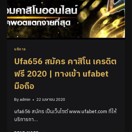
บริการ
Ufa656 สมัคร คาสิโน เครดิต
ฟรี 2020 | ทางเข้า ufabet
มือถือ
By
admin
22 เมษายน 2020
ufa656 สมัคร เป็นเว็บไซต์ www.ufabet.com ที่ให้
บริการกา…