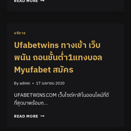
READ MORE
บริการ
Ufabetwins ทางเข้า เว็บ
พนัน ถอนขั้นต่ำ1แทงบอล
Myufabet สมัคร
By
admin
17 เมษายน 2020
UFABETWINS.COM เว็บไซต์คาสิโนออนไลน์ที่ดี
ที่สุดมาพร้อมก…
READ MORE