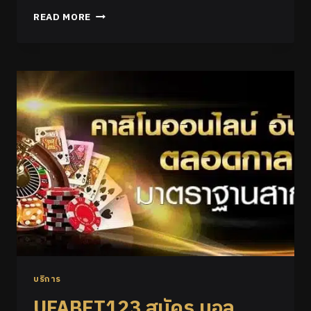
READ MORE
บริการ
UFABET123 สมัคร บอล