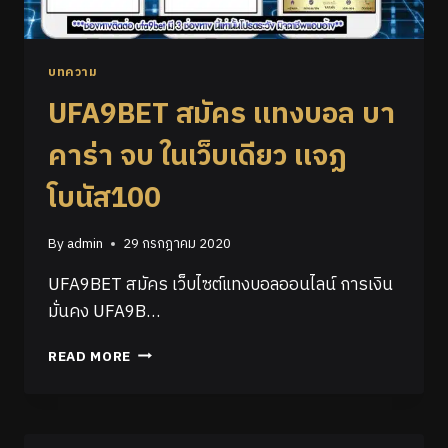
บทความ
UFA9BET สมัคร เเทงบอล บา
คาร่า จบ ในเว็บเดียว เเจฏ
โบนัส100
By
admin
29 กรกฎาคม 2020
UFA9BET สมัคร เว็บไซต์แทงบอลออนไลน์ การเงิน
มั่นคง UFA9B…
READ MORE