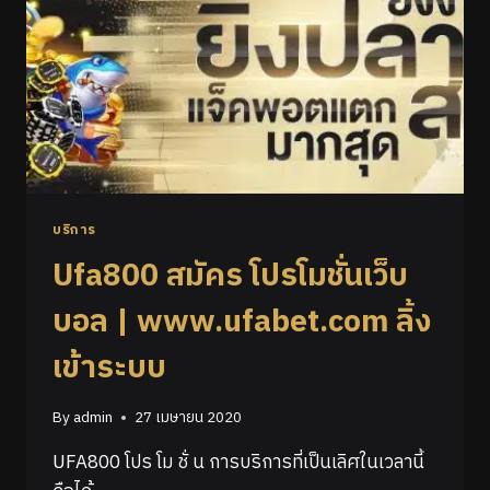
บริการ
Ufa800 สมัคร โปรโมชั่นเว็บ
บอล | www.ufabet.com ลิ้ง
เข้าระบบ
By
admin
27 เมษายน 2020
UFA800 โปร โม ชั่ น การบริการที่เป็นเลิศในเวลานี้