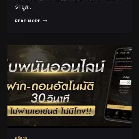
ร่า ยูฟ…
READ MORE
บริการ