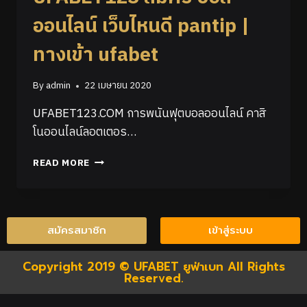
ออนไลน์ เว็บไหนดี pantip |
ทางเข้า ufabet
By
admin
22 เมษายน 2020
UFABET123.COM การพนันฟุตบอลออนไลน์ คาสิ
โนออนไลน์ลอตเตอร…
READ MORE
สมัครสมาชิก
เข้าสู่ระบบ
Copyright 2019 © UFABET ยูฟ่าเบท All Rights
Reserved.