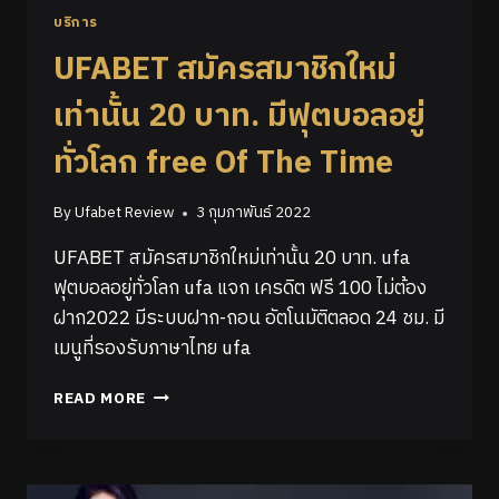
บริการ
UFABET สมัครสมาชิกใหม่
เท่านั้น 20 บาท. มีฟุตบอลอยู่
ทั่วโลก free Of The Time
By
Ufabet Review
3 กุมภาพันธ์ 2022
UFABET สมัครสมาชิกใหม่เท่านั้น 20 บาท. ufa
ฟุตบอลอยู่ทั่วโลก ufa แจก เครดิต ฟรี 100 ไม่ต้อง
ฝาก2022 มีระบบฝาก-ถอน อัตโนมัติตลอด 24 ชม. มี
เมนูที่รองรับภาษาไทย ufa
READ MORE