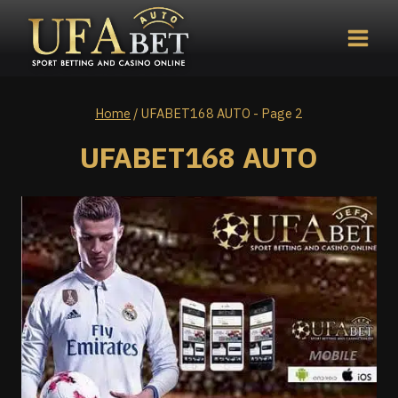
Home
/
UFABET168 AUTO
- Page 2
UFABET168 AUTO