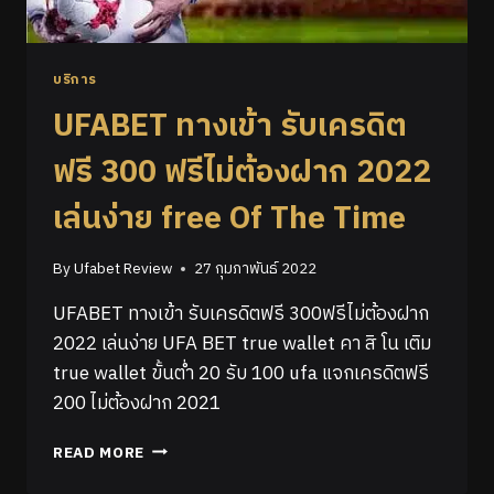
บริการ
UFABET ทางเข้า รับเครดิต
ฟรี 300 ฟรีไม่ต้องฝาก 2022
เล่นง่าย free Of The Time
By
Ufabet Review
27 กุมภาพันธ์ 2022
UFABET ทางเข้า รับเครดิตฟรี 300ฟรีไม่ต้องฝาก
2022 เล่นง่าย UFA BET true wallet คา สิ โน เติม
true wallet ขั้นต่ำ 20 รับ 100 ufa แจกเครดิตฟรี
200 ไม่ต้องฝาก 2021
READ MORE