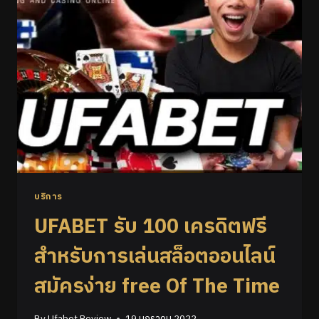
บริการ
UFABET รับ 100 เครดิตฟรี
สำหรับการเล่นสล็อตออนไลน์
สมัครง่าย free Of The Time
By
Ufabet Review
19 มกราคม 2022