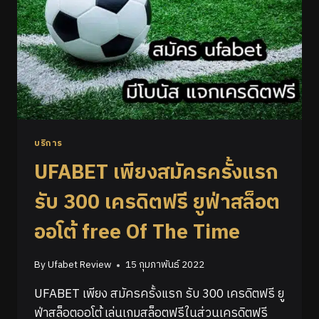
บริการ
UFABET เพียงสมัครครั้งแรก
รับ 300 เครดิตฟรี ยูฟ่าสล็อต
ออโต้ free Of The Time
By
Ufabet Review
15 กุมภาพันธ์ 2022
UFABET เพียง สมัครครั้งแรก รับ 300 เครดิตฟรี ยู
ฟ่าสล็อตออโต้ เล่นเกมสล็อตฟรีในส่วนเครดิตฟรี