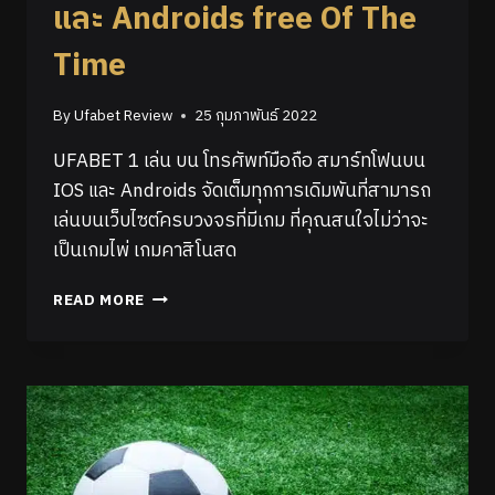
และ Androids free Of The
Time
By
Ufabet Review
25 กุมภาพันธ์ 2022
UFABET 1 เล่น บน โทรศัพท์มือถือ สมาร์ทโฟนบน
IOS และ Androids จัดเต็มทุกการเดิมพันที่สามารถ
เล่นบนเว็บไซต์ครบวงจรที่มีเกม ที่คุณสนใจไม่ว่าจะ
เป็นเกมไพ่ เกมคาสิโนสด
READ MORE