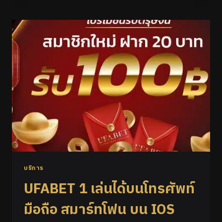
บริการ
UFABET 1 เล่นได้บนโทรศัพท์
มือถือ สมาร์ทโฟน บน IOS