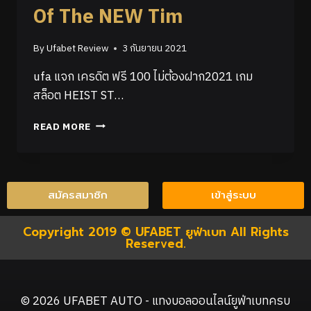
Of The NEW Tim
By
Ufabet Review
3 กันยายน 2021
ufa แจก เครดิต ฟรี 100 ไม่ต้องฝาก2021 เกม
สล็อต HEIST ST…
READ MORE
สมัครสมาชิก
เข้าสู่ระบบ
Copyright 2019 © UFABET ยูฟ่าเบท All Rights
Reserved.
© 2026 UFABET AUTO - แทงบอลออนไลน์ยูฟ่าเบทครบ