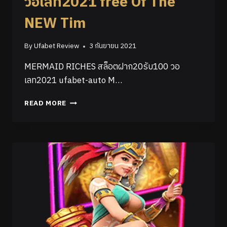
วอเลท2021 free Of The
NEW Tim
By
Ufabet Review
3 กันยายน 2021
MERMAID RICHES สล็อตฝาก20รับ100 วอ
เลท2021 ufabet-auto M…
READ MORE