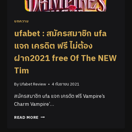
บทความ
ufabet : สมัครสมาชิก ufa
แจก เครดิต ฟรี ไม่ต้อง
ฝาก2021 free Of The NEW
Tim
By
Ufabet Review
4 กันยายน 2021
สมัครสมาชิก ufa แจก เครดิต ฟรี Vampire’s
Charm Vampire’…
READ MORE