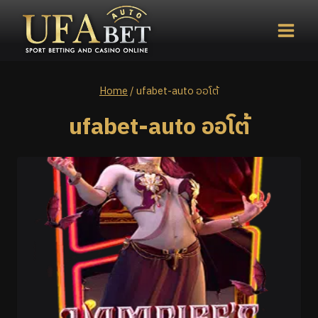
Home
/
ufabet-auto ออโต้
ufabet-auto ออโต้