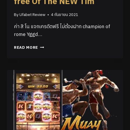
free Of The NEW Tim
By
Ufabet Review
4 กันยายน 2021
ค่า สิ โน แจกเครดิตฟรี ไม่ต้องฝาก champion of
rome Yggd…
READ MORE