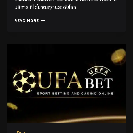
บริการ ที่ได้มาตรฐานระดับโลก
READ MORE
บริการ