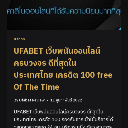
บริการ
UFABET เว็บพนันออนไลน์
ครบวงจร ดีที่สุดใน
ประเทศไทย เครดิต 100 free
Of The Time
By
Ufabet Review
11 กุมภาพันธ์ 2022
UFABET เว็บพนันออนไลน์ครบวงจร ดีที่สุดใน
ประเทศไทย เครดิต 100 รองรับการเข้าใช้บริการได้
ตลอดเวลา ตลอด 24 ชม. บริการ หนึ่งเดียว คุณภาพ