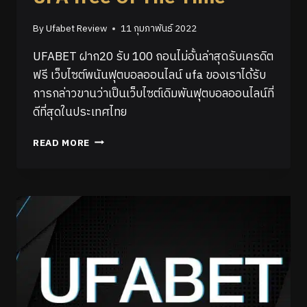
By
Ufabet Review
11 กุมภาพันธ์ 2022
UFABET ฝาก20 รับ 100 ถอนไม่อั้นล่าสุดรับเครดิต
ฟรี เว็บไซต์พนันฟุตบอลออนไลน์ ufa ของเราได้รับ
การกล่าวขานว่าเป็นเว็บไซต์เดิมพันฟุตบอลออนไลน์ที่
ดีที่สุดในประเทศไทย
READ MORE