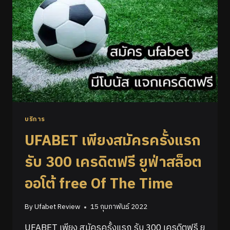
บริการ
UFABET เพียงสมัครครั้งแรก
รับ 300 เครดิตฟรี ยูฟ่าสล็อต
ออโต้ free Of The Time
By
Ufabet Review
15 กุมภาพันธ์ 2022
UFABET เพียง สมัครครั้งแรก รับ 300 เครดิตฟรี ยู