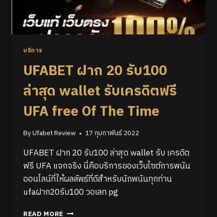
บริการ
UFABET ฝาก 20 รับ100
ล่าสุด wallet รับเครดิตฟรี
UFA free Of The Time
By
Ufabet Review
17 กุมภาพันธ์ 2022
UFABET ฝาก 20 รับ100 ล่าสุด wallet รับ เครดิต
ฟรี UFA แจกจริง นี่คือบริการของเว็บไซต์การพนัน
ออนไลน์ที่ให้ผลลัพธ์ที่ดีสำหรับนักพนันทุกท่าน
ufaฝาก20รับ100 วอเลท pg
READ MORE