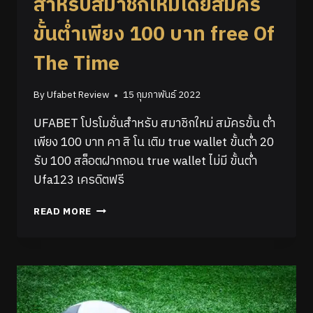
สำหรับสมาชิกใหม่โดยสมัคร
ขั้นต่ำเพียง 100 บาท free Of
The Time
By
Ufabet Review
15 กุมภาพันธ์ 2022
UFABET โปรโมชั่นสำหรับ สมาชิกใหม่ สมัครขั้น ต่ำ
เพียง 100 บาท คา สิ โน เติม true wallet ขั้นต่ำ 20
รับ 100 สล็อตฝากถอน true wallet ไม่มี ขั้นต่ำ
Ufa123 เครดิตฟรี
READ MORE