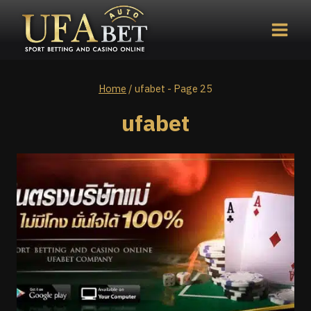
Home
/
ufabet
- Page 25
ufabet