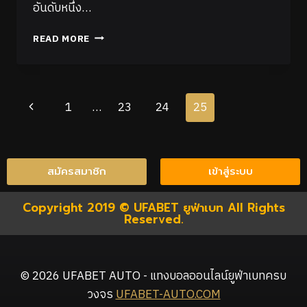
อันดับหนึ่ง…
READ MORE
1
…
23
24
25
สมัครสมาชิก
เข้าสู่ระบบ
Copyright 2019 © UFABET ยูฟ่าเบท All Rights
Reserved.
© 2026 UFABET AUTO - แทงบอลออนไลน์ยูฟ่าเบทครบ
วงจร
UFABET-AUTO.COM