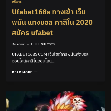
บริการ
Ufabet168s ทางเข้า เว็บ
พนัน แทงบอล คาสิโน 2020
สมัคร ufabet
By
admin
13 เมษายน 2020
UFABET168S.COM เว็บไซต์การพนันฟุตบอล
ออนไลน์คาสิโนออนไลน…
READ MORE