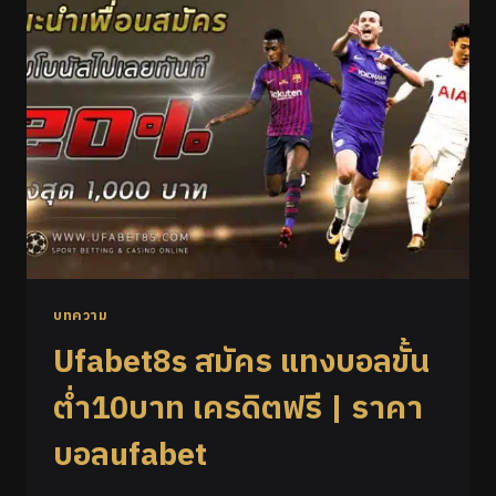
บทความ
Ufabet8s สมัคร แทงบอลขั้น
ต่ำ10บาท เครดิตฟรี | ราคา
บอลufabet