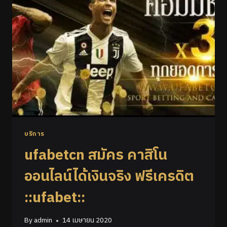
บริการ
ufabetcn สมัคร คาสิโน
ออนไลน์ได้เงินจริง ฟรีเครดิต
::ufabet::
By
admin
14 เมษายน 2020