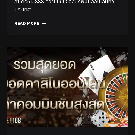
สมัครufa888 ความนิยมของนักพนันออนไลน์ทั่ว
ประเทศ …
READ MORE