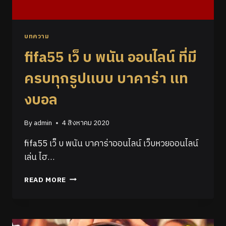
บทความ
fifa55 เว็ บ พนัน ออนไลน์ ที่มี
ครบทุกรูปเเบบ บาคาร่า เเท
งบอล
By
admin
4 สิงหาคม 2020
fifa55 เว็ บ พนัน บาคาร่าออนไลน์ เว็บหวยออนไลน์
เล่น ไฮ…
READ MORE