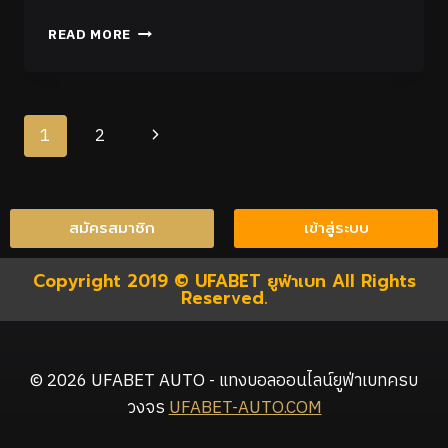
READ MORE
1
2
สมัครสมาชิก
เข้าสู่ระบบ
Copyright 2019 © UFABET ยูฟ่าเบท All Rights
Reserved.
© 2026 UFABET AUTO - แทงบอลออนไลน์ยูฟ่าเบทครบ
วงจร
UFABET-AUTO.COM