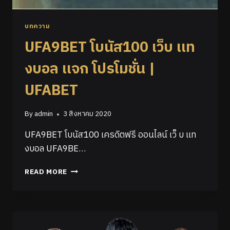
บทความ
UFA9BET โบนัส100 เว็บ เเท
งบอล เเจก โปรโมชั่น |
UFABET
By
admin
3 สิงหาคม 2020
UFA9BET โบนัส100 เครดิตฟรี ออนไลน์ เว็ บ เเท
งบอล UFA9BE…
READ MORE