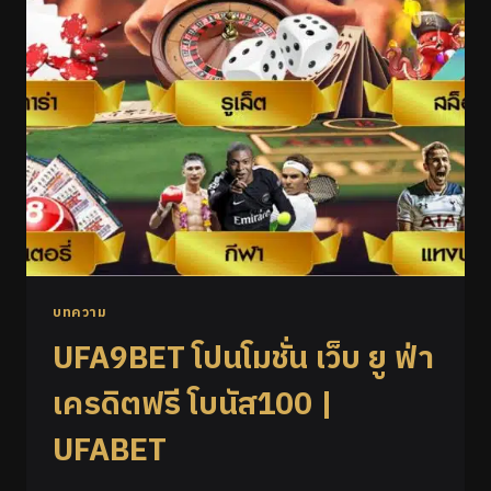
บทความ
UFA9BET โปนโมชั่น เว็บ ยู ฟ่า
เครดิตฟรี โบนัส100 |
UFABET