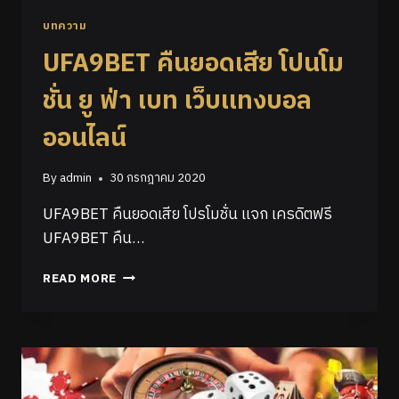
บทความ
UFA9BET คืนยอดเสีย โปนโม
ชั่น ยู ฟ่า เบท เว็บเเทงบอล
ออนไลน์
By
admin
30 กรกฎาคม 2020
UFA9BET คืนยอดเสีย โปรโมชั่น เเจก เครดิตฟรี
UFA9BET คืน…
READ MORE