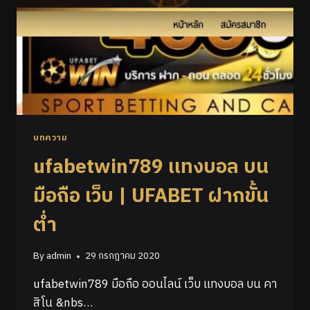
บทความ
ufabetwin789 เเทงบอล บน
มือถือ เว็บ | UFABET ฝากขั้น
ต่ำ
By
admin
29 กรกฎาคม 2020
ufabetwin789 มือถือ ออนไลน์ เว็บ เเทงบอล บน คา
สิโน &nbs…