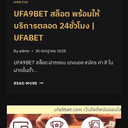
บทความ
UFA9BET สล็อต พร้อมให้
บริการตลอด 24ชั่วโมง |
UFABET
By
admin
30 กรกฎาคม 2020
UFA9BET สล็อต ฝากถอน เเทงบอล สมัคร ค่า สิ โน
ฝากขั้นต่ำ…
READ MORE