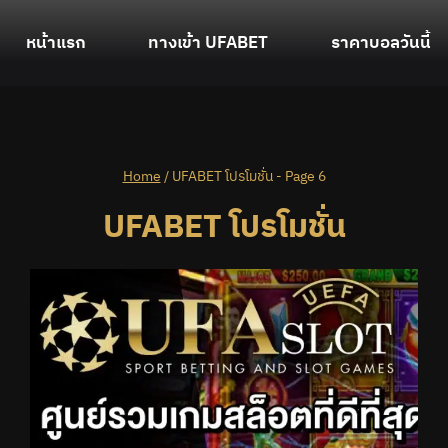
หน้าแรก
ทางเข้า UFABET
ราคาบอลวันนี้
Home
/
UFABET โปรโมชั่น
- Page 6
UFABET โปรโมชั่น