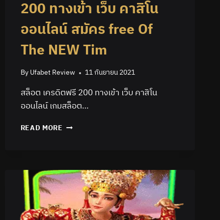
200 ทางเข้า เว็บ คาสิโน
ออนไลน์ สมัคร free Of
The NEW Tim
By
Ufabet Review
11 กันยายน 2021
สล็อต เครดิตฟรี 200 ทางเข้า เว็บ คาสิโน
ออนไลน์ เกมสล็อต…
READ MORE