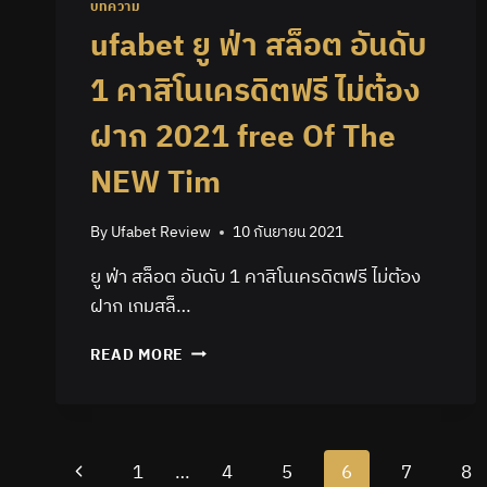
บทความ
ufabet ยู ฟ่า สล็อต อันดับ
1 คาสิโนเครดิตฟรี ไม่ต้อง
ฝาก 2021 free Of The
NEW Tim
By
Ufabet Review
10 กันยายน 2021
ยู ฟ่า สล็อต อันดับ 1 คาสิโนเครดิตฟรี ไม่ต้อง
ฝาก เกมสล็…
READ MORE
1
…
4
5
6
7
8