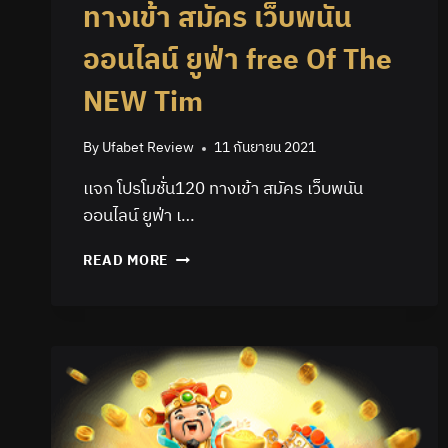
ทางเข้า สมัคร เว็บพนัน
ออนไลน์ ยูฟ่า free Of The
NEW Tim
By
Ufabet Review
11 กันยายน 2021
เเจก โปรโมชั่น120 ทางเข้า สมัคร เว็บพนัน
ออนไลน์ ยูฟ่า เ…
READ MORE