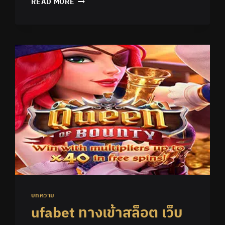
READ MORE
บทความ
ufabet ทางเข้าสล็อต เว็บ