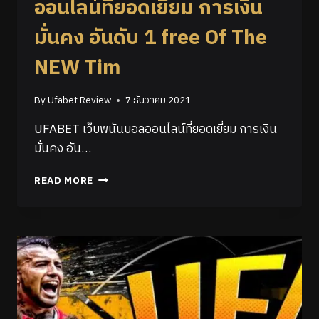
ออนไลน์ที่ยอดเยี่ยม การเงิน
มั่นคง อันดับ 1 free Of The
NEW Tim
By
Ufabet Review
7 ธันวาคม 2021
UFABET เว็บพนันบอลออนไลน์ที่ยอดเยี่ยม การเงิน
มั่นคง อัน…
READ MORE