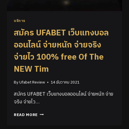
บริการ
สมัคร UFABET เว็บแทงบอล
ออนไลน์ จ่ายหนัก จ่ายจริง
จ่ายไว 100% free Of The
NEW Tim
By
Ufabet Review
14 ธันวาคม 2021
สมัคร UFABET เว็บแทงบอลออนไลน์ จ่ายหนัก จ่าย
จริง จ่ายไว…
READ MORE