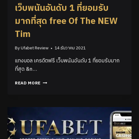
เว็บพนันอันดับ 1 ที่ยอมรับ
มากที่สุด free Of The NEW
Tim
By
Ufabet Review
14 ธันวาคม 2021
แทงบอล เครดิตฟรี เว็บพนันอันดับ 1 ที่ยอมรับมาก
ที่สุด &n…
READ MORE