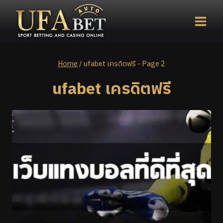
Home
/
ufabet เครดิตฟรี
- Page 2
ufabet เครดิตฟรี