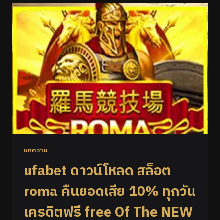
บทความ
ufabet ดาวน์โหลด สล็อต
roma คืนยอดเสีย 10% ทุกวัน
เครดิตฟรี free Of The NEW