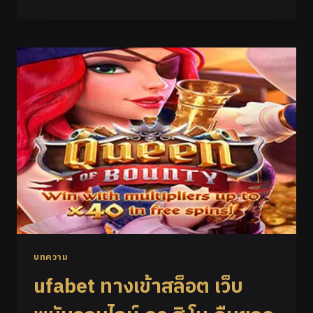
บทความ
ufabet ทางเข้าสล็อต เว็บ