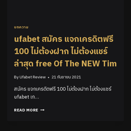
บทความ
ufabet สมัคร แจกเครดิตฟรี
100 ไม่ต้องฝาก ไม่ต้องแชร์
ล่าสุด free Of The NEW Tim
By
Ufabet Review
21 กันยายน 2021
สมัคร แจกเครดิตฟรี 100 ไม่ต้องฝาก ไม่ต้องแชร์
ufabet เก…
READ MORE