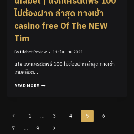
ufabet | แจกเครดิตฟรี 100
ไม่ต้องฝาก ล่าสุด ทางเข้า
casino free Of The NEW
Tim
By
Ufabet Review
11 กันยายน 2021
ufa แจกเครดิตฟรี 100 ไม่ต้องฝาก ล่าสุด ทางเข้า
เกมสล็อต…
READ MORE
1
…
3
4
5
6
7
…
9