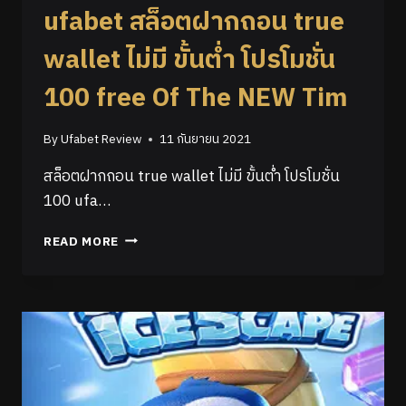
ufabet สล็อตฝากถอน true
wallet ไม่มี ขั้นต่ำ โปรโมชั่น
100 free Of The NEW Tim
By
Ufabet Review
11 กันยายน 2021
สล็อตฝากถอน true wallet ไม่มี ขั้นต่ำ โปรโมชั่น
100 ufa…
READ MORE