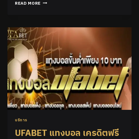
READ MORE
บริการ
UFABET แทงบอล เครดิตฟรี