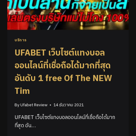
บริการ
UFABET เว็บไซต์แทงบอล
ออนไลน์ที่เชื่อถือได้มากที่สุด
อันดับ 1 free Of The NEW
Tim
By
Ufabet Review
14 ธันวาคม 2021
UFABET เว็บไซต์แทงบอลออนไลน์ที่เชื่อถือได้มาก
ที่สุด อัน…