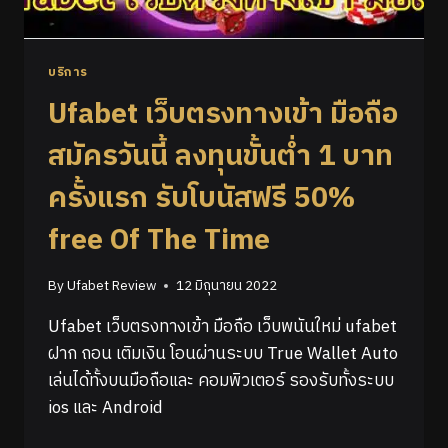
บริการ
Ufabet เว็บตรงทางเข้า มือถือ
สมัครวันนี้ ลงทุนขั้นต่ำ 1 บาท
ครั้งแรก รับโบนัสฟรี 50%
free Of The Time
By
Ufabet Review
12 มิถุนายน 2022
Ufabet เว็บตรงทางเข้า มือถือ เว็บพนันใหม่ ufabet
ฝาก ถอน เติมเงิน โอนผ่านระบบ True Wallet Auto
เล่นได้ทั้งบนมือถือและ คอมพิวเตอร์ รองรับทั้งระบบ
ios และ Android