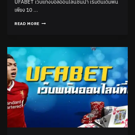
UFABET เว็บแทงบอลออนไลน์ชั้นนำ เริ่มต้นเดิมพัน
เพียง 10 …
READ MORE