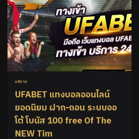
บริการ
UFABET แทงบอลออนไลน์
ยอดนิยม ฝาก-ถอน ระบบออ
โต้ โบนัส 100 free Of The
NEW Tim