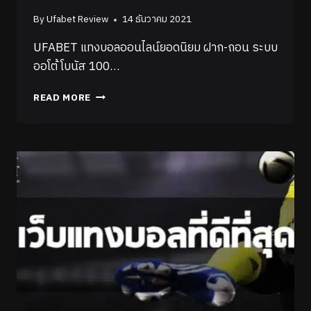
By
Ufabet Review
14 ธันวาคม 2021
UFABET แทงบอลออนไลน์ยอดนิยม ฝาก-ถอน ระบบ
ออโต้ โบนัส 100…
READ MORE