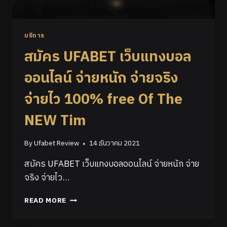
บริการ
สมัคร UFABET เว็บแทงบอล
ออนไลน์ จ่ายหนัก จ่ายจริง
จ่ายไว 100% free Of The
NEW Tim
By
Ufabet Review
14 ธันวาคม 2021
สมัคร UFABET เว็บแทงบอลออนไลน์ จ่ายหนัก จ่าย
จริง จ่ายไว…
READ MORE