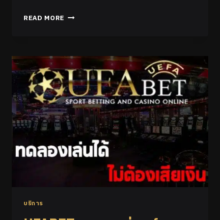
READ MORE
บริการ