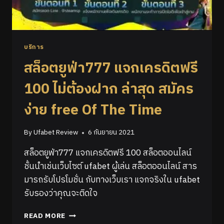
บริการ
สล็อตยูฟ่า777 แจกเครดิตฟรี
100 ไม่ต้องฝาก ล่าสุด สมัคร
ง่าย free Of The Time
By
Ufabet Review
6 กันยายน 2021
สล็อตยูฟ่า777 แจกเครดิตฟรี 100 สล็อตออนไลน์
ชั้นนำเช่นเว็บไซต์ ufabet ผู้เล่น สล็อตออนไลน์ สาร
มารถรับโปรโมชั่น กับทางเว็บเรา แจกจริงใน ufabet
รับรองว่าคุณจะติดใจ
READ MORE