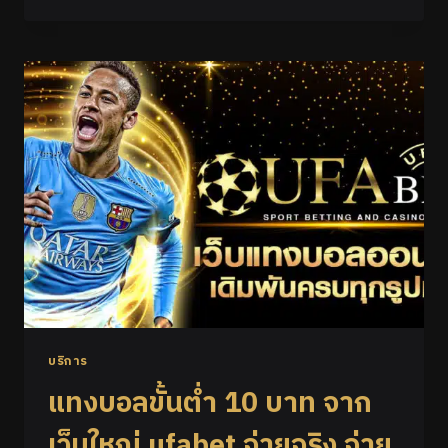
บริการ
แทงบอลขั้นต่ำ 10 บาท จาก
เว็บใหญ่ ufabet จ่ายจริง จ่าย