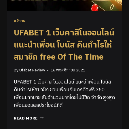
บริการ
UFABET 1 เว็บคาสิโนออนไลน์
แนะนำเพื่อน โบนัส คืนกำไรให้
สมาชิก free Of The Time
By
Ufabet Review
16 พฤศจิกายน 2021
UFABET 1 เว็บคาสิโนออนไลน์ แนะนำเพื่อน โบนัส
คืนกำไรให้สมาชิก ชวนเพื่อนรับเครดิตฟรี 350
เพื่อนมากมาย รับจำนวนมากโดยไม่มีขีด จำกัด สูงสุด
เพื่อนยอมผลประโยชน์ที่ดี
READ MORE