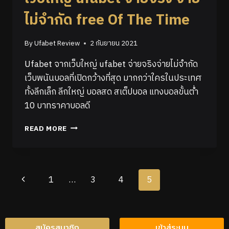
ไม่จำกัด free Of The Time
By
Ufabet Review
2 กันยายน 2021
Ufabet จากเว็บใหญ่ ufabet จ่ายจริงจ่ายไม่จำกัด
เว็บพนันบอลที่เปิดกว้างที่สุด มากกว่าใครในประเทศ
ทั้งลีกเล็ก ลีกใหญ่ บอลสด สเต็ปบอล แทงบอลขั้นต่ำ
10 บาทราคาบอลดี
READ MORE
1
…
3
4
5
สมัครสมาชิก
เข้าสู่ระบบ