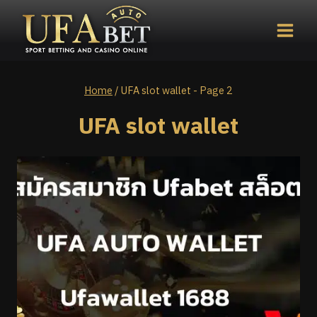
Home
/
UFA slot wallet
- Page 2
UFA slot wallet