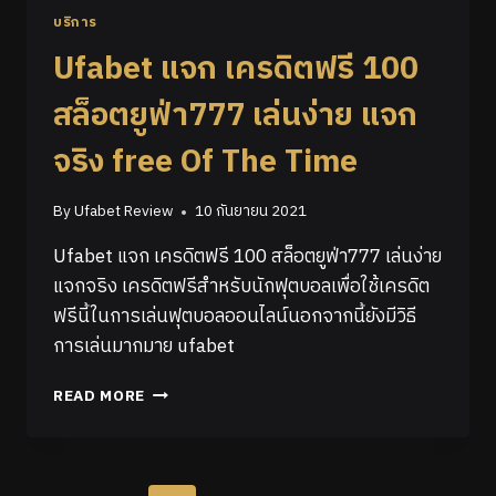
บริการ
Ufabet แจก เครดิตฟรี 100
สล็อตยูฟ่า777 เล่นง่าย แจก
จริง free Of The Time
By
Ufabet Review
10 กันยายน 2021
Ufabet แจก เครดิตฟรี 100 สล็อตยูฟ่า777 เล่นง่าย
แจกจริง เครดิตฟรีสำหรับนักฟุตบอลเพื่อใช้เครดิต
ฟรีนี้ในการเล่นฟุตบอลออนไลน์นอกจากนี้ยังมีวิธี
การเล่นมากมาย ufabet
READ MORE