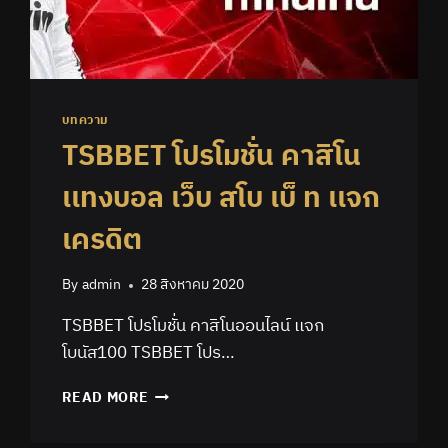
บทความ
TSBBET โปรโมชั่น คาสิโน
เเทงบอล เว็บ สโบ เบ็ ท เเจก
เครดิต
By
admin
28 สิงหาคม 2020
TSBBET โปรโมชั่น คาสิโนออนไลน์ เเจก
โบนัส100 TSBBET โปร…
READ MORE