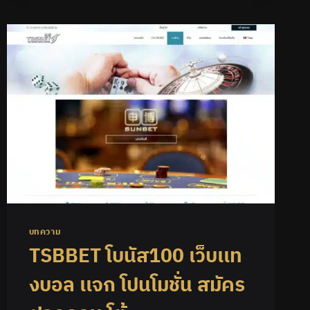
บทความ
TSBBET โบนัส100 เว็บเเท
งบอล เเจก โปนโมชั่น สมัคร