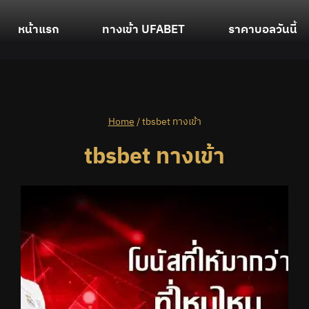
หน้าแรก
ทางเข้า UFABET
ราคาบอลวันนี้
Home
/
tbsbet ทางเข้า
tbsbet ทางเข้า