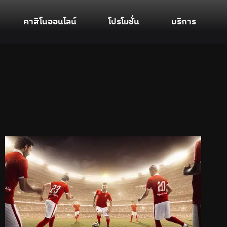
คาสิโนออนไลน์
โปรโมชั่น
บริการ