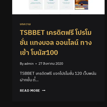
บทความ
TSBBET เครดิตฟรี โปรโม
ชั่น เเทงบอล ออนไลน์ ทาง
เข้า โบนัส100
By
admin
27 สิงหาคม 2020
TSBBET เครดิตฟรี เเจกโปรโมชั่น 120 เว็บพนัน
ฝากขั้น ต่ํ…
READ MORE