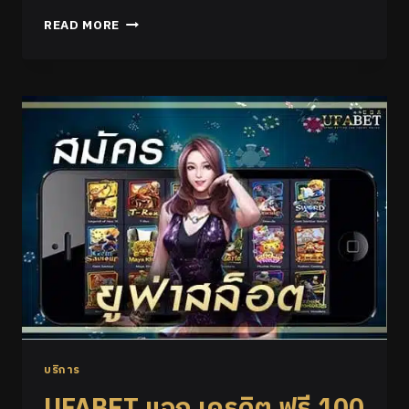
READ MORE
บริการ
UFABET แจก เครดิต ฟรี 100