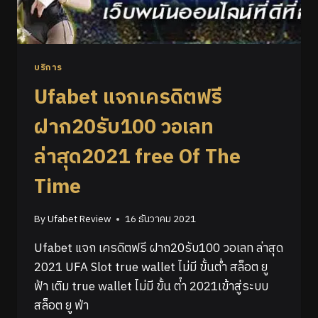
บริการ
Ufabet แจกเครดิตฟรี
ฝาก20รับ100 วอเลท
ล่าสุด2021 free Of The
Time
By
Ufabet Review
16 ธันวาคม 2021
Ufabet แจก เครดิตฟรี ฝาก20รับ100 วอเลท ล่าสุด
2021 UFA Slot true wallet ไม่มี ขั้นต่ำ สล็อต ยู
ฟ้า เติม true wallet ไม่มี ขั้น ต่ํา 2021เข้าสู่ระบบ
สล็อต ยู ฟ่า