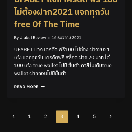
ไม่ต้องฝาก2021 แจกทุกวัน
free Of The Time
By
Ufabet Review
16 ธันวาคม 2021
UFABET แจก เครดิต ฟรี100 ไม่ต้อง ฝาก2021
ufa แจกทุกวัน เครดิตฟรี สล็อต ฝาก 20 บาท ได้
100 ufa true wallet ไม่มี ขั้นต่ำ คาสิโนเติมtrue
wallet ฝากถอนไม่มีขั้นต่ำ
READ MORE
1
2
3
4
5