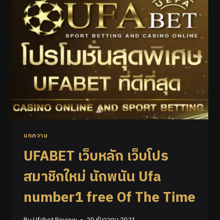
บทความ
UFABET เว็บหลัก เว็บโปร
สมาชิกใหม่ นักพนัน Ufa
number1 free Of The Time
By
Ufabet Review
20 ธันวาคม 2021