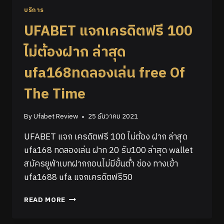
บริการ
UFABET แจกเครดิตฟรี 100
ไม่ต้องฝาก ล่าสุด
ufa168ทดลองเล่น free Of
The Time
By
Ufabet Review
25 ธันวาคม 2021
UFABET แจก เครดิตฟรี 100 ไม่ต้อง ฝาก ล่าสุด
ufa168 ทดลองเล่น ฝาก 20 รับ100 ล่าสุด wallet
สมัครยูฟ่าเบทฝากถอนไม่มีขั้นต่ำ ช่อง ทางเข้า
ufa1688 ufa แจกเครดิตฟรี50
READ MORE