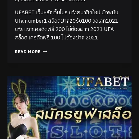
UFABET เว็บหลักเว็บโปร ufaสมาชิกใหม่ นักพนัน
Ufa number1 สล็อตฝาก20รับ100 วอเลท2021
ufa แจกเครดิตฟรี 200 ไม่ต้องฝาก 2021 UFA
สล็อต เครดิตฟรี 100 ไม่ต้องฝาก 2021
READ MORE