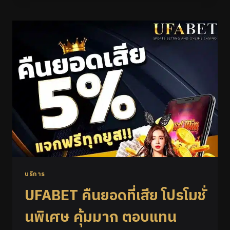
บริการ
UFABET คืนยอดที่เสีย โปรโมชั่
นพิเศษ คุ้มมาก ตอบแทน