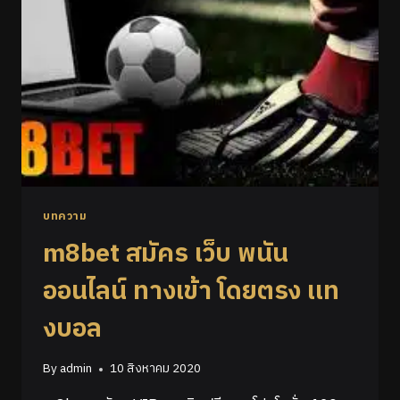
บทความ
m8bet สมัคร เว็บ พนัน
ออนไลน์ ทางเข้า โดยตรง เเท
งบอล
By
admin
10 สิงหาคม 2020