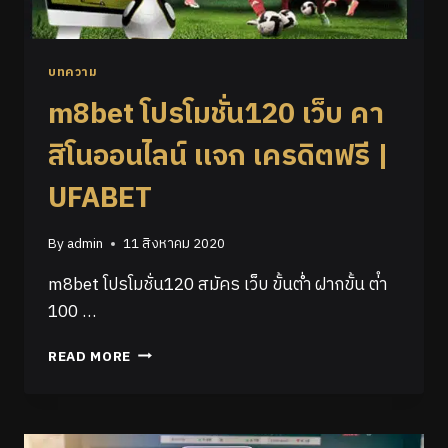
บทความ
m8bet โปรโมชั่น120 เว็บ คา
สิโนออนไลน์ เเจก เครดิตฟรี |
UFABET
By
admin
11 สิงหาคม 2020
m8bet โปรโมชั่น120 สมัคร เว็บ ขั้นต่ำ ฝากขั้น ต่ํา
100 …
READ MORE