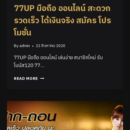
77UP มือถือ ออนไลน์ สะดวก
รวดเร็ว ได้เงินจริง สมัคร โปร
โมชั่น
By
admin
22 สิงหาคม 2020
77UP มือถือ ออนไลน์ เล่นง่าย สมาชิกใหม่ รับ
โบนัส120 77…
READ MORE