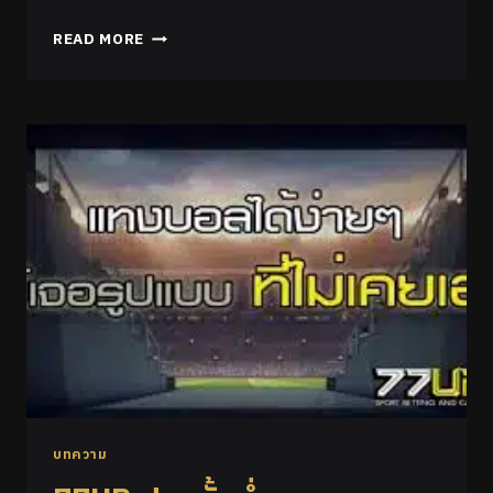
READ MORE
บทความ