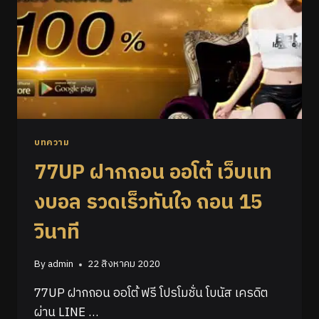
บทความ
77UP ฝากถอน ออโต้ เว็บเเท
งบอล รวดเร็วทันใจ ถอน 15
วินาที
By
admin
22 สิงหาคม 2020
77UP ฝากถอน ออโต้ ฟรี โปรโมชั่น โบนัส เครดิต
ผ่าน LINE …