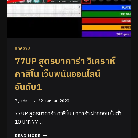
บทความ
77UP สูตรบาคาร่า วิเคราห์
คาสิโน เว็บพนันออนไลน์
อันดับ1
By
admin
22 สิงหาคม 2020
77UP สูตรบาคาร่า คาสิโน บาคาร่า ฝากถอนขั้นต่ำ
10 บาท 77…
READ MORE