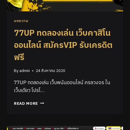
บทความ
77UP ทดลองเล่น เว็บคาสิโน
ออนไลน์ สมัครVIP รับเครดิต
ฟรี
By
admin
24 สิงหาคม 2020
77UP ทดลองเล่น เว็บพนันออนไลน์ ครลวงจร ใน
เว็บเดียว โปรโ…
READ MORE