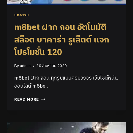
บทความ
m8bet ฝาก ถอน อัตโนมัติ
สล็อต บาคาร่า รูเล็ตต์ เเจก
โปรโมชั่น 120
By
admin
10 สิงหาคม 2020
m8bet ฝาก ถอน ทุกรูปแบบครบวงจร เว็บไซต์พนัน
ออนไลน์ m8be…
READ MORE