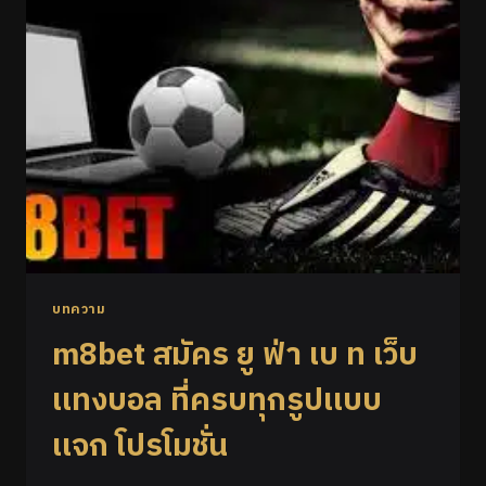
บทความ
m8bet สมัคร ยู ฟ่า เบ ท เว็บ
เเทงบอล ที่ครบทุกรูปเเบบ
เเจก โปรโมชั่น