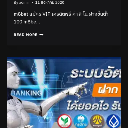
By
admin
11 สิงหาคม 2020
m8bet สมัคร VIP เครดิตฟรี ค่า สิ โน ฝากขั้นต่ำ
100 m8be…
READ MORE