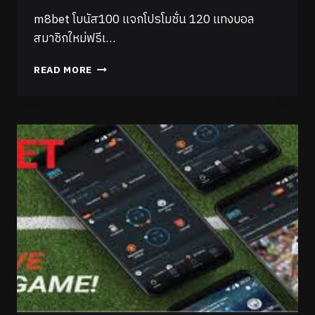
m8bet โบนัส100 เเจกโปรโมชั่น 120 เเทงบอล
สมาชิกใหม่ฟรีเ…
READ MORE