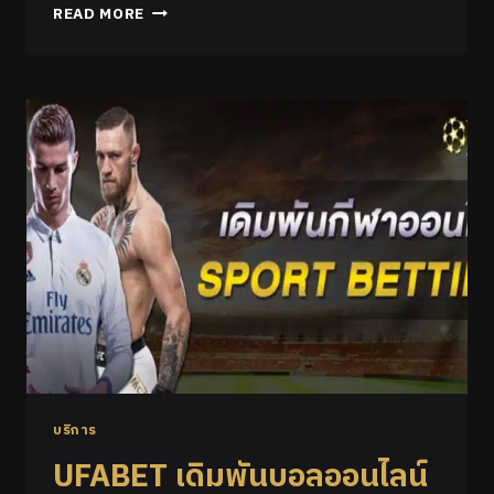
READ MORE
บริการ
UFABET เดิมพันบอลออนไลน์