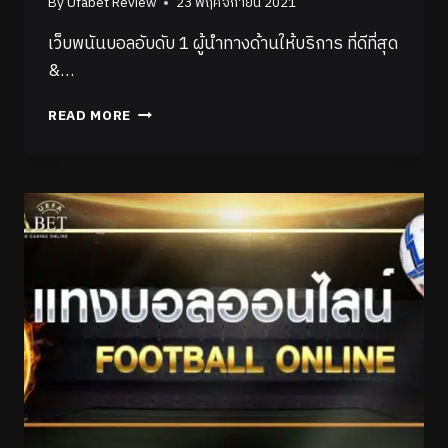
By
Ufabet Review
23 พฤศจิกายน 2021
เว็บพนันบอลอับดับ 1 ผู้นำทางด้านให้บริการ ที่ดีที่สุด
&…
READ MORE