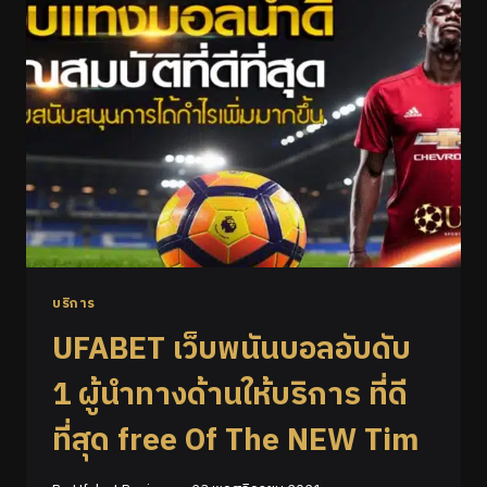
บริการ
UFABET เว็บพนันบอลอับดับ
1 ผู้นำทางด้านให้บริการ ที่ดี
ที่สุด free Of The NEW Tim