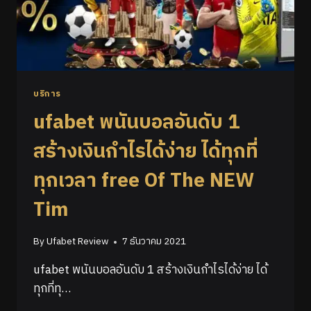
บริการ
ufabet พนันบอลอันดับ 1
สร้างเงินกำไรได้ง่าย ได้ทุกที่
ทุกเวลา free Of The NEW
Tim
By
Ufabet Review
7 ธันวาคม 2021
ufabet พนันบอลอันดับ 1 สร้างเงินกำไรได้ง่าย ได้
ทุกที่ทุ…