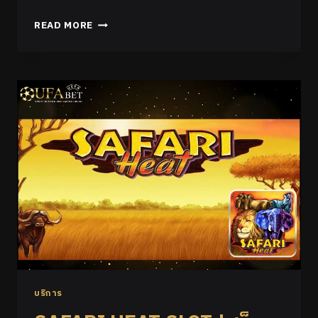
READ MORE
บริการ