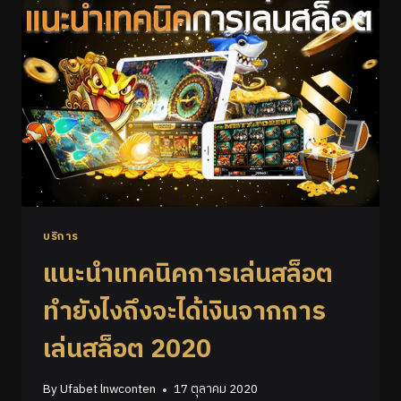
บริการ
แนะนำเทคนิคการเล่นสล็อต
ทำยังไงถึงจะได้เงินจากการ
เล่นสล็อต 2020
By
Ufabet lnwconten
17 ตุลาคม 2020