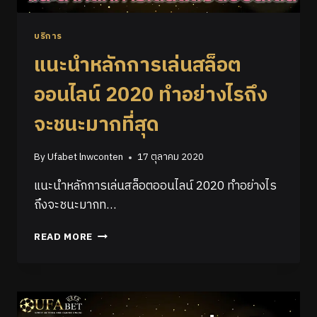
บริการ
แนะนำหลักการเล่นสล็อต
ออนไลน์ 2020 ทำอย่างไรถึง
จะชนะมากที่สุด
By
Ufabet lnwconten
17 ตุลาคม 2020
แนะนำหลักการเล่นสล็อตออนไลน์ 2020 ทำอย่างไร
ถึงจะชนะมากท…
READ MORE