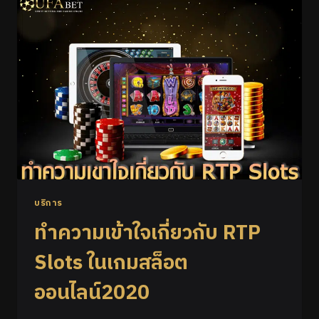
บริการ
ทำความเข้าใจเกี่ยวกับ RTP
Slots ในเกมสล็อต
ออนไลน์2020