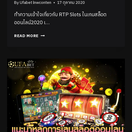
By
Ufabet lnwconten
17 ตุลาคม 2020
ทำความเข้าใจเกี่ยวกับ RTP Slots ในเกมสล็อต
ออนไลน์2020 เ…
READ MORE