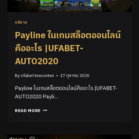
บริการ
Payline ในเกมสล็อตออนไลน์
คืออะไร |UFABET-
AUTO2020
By
Ufabet lnwconten
17 ตุลาคม 2020
Payline ในเกมสล็อตออนไลน์คืออะไร |UFABET-
AUTO2020 Payli…
READ MORE