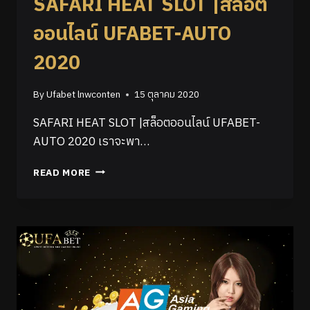
SAFARI HEAT SLOT |สล็อต
ออนไลน์ UFABET-AUTO
2020
By
Ufabet lnwconten
15 ตุลาคม 2020
SAFARI HEAT SLOT |สล็อตออนไลน์ UFABET-
AUTO 2020 เราจะพา…
READ MORE