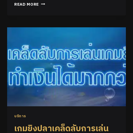
READ MORE
บริการ
เกมยิงปลาเคล็ดลับการเล่น