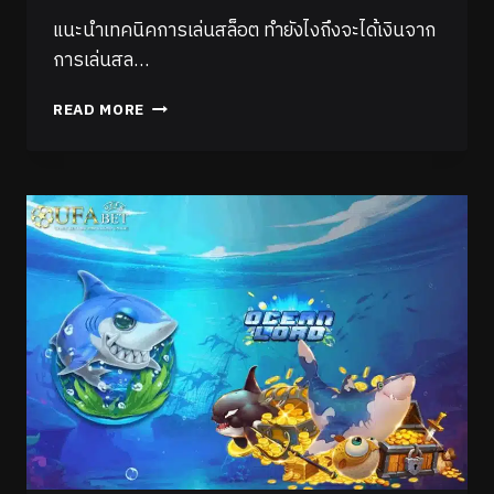
แนะนำเทคนิคการเล่นสล็อต ทำยังไงถึงจะได้เงินจาก
การเล่นสล…
READ MORE