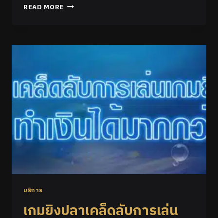
READ MORE
บริการ
เกมยิงปลาเคล็ดลับการเล่น