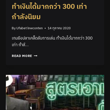
ทำเงินได้มากกว่า 300 เท่า
กำลังนิยม
By
Ufabet lnwconten
14 ตุลาคม 2020
เกมยิงปลาเคล็ดลับการเล่น ทำเงินได้มากกว่า 300
เท่า กำลั…
READ MORE