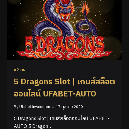
บริการ
5 Dragons Slot | เกมส์สล็อต
ออนไลน์ UFABET-AUTO
By
Ufabet lnwconten
17 ตุลาคม 2020
5 Dragons Slot | เกมส์สล็อตออนไลน์ UFABET-
AUTO 5 Dragon…