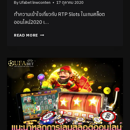
By
Ufabet lnwconten
17 ตุลาคม 2020
ทำความเข้าใจเกี่ยวกับ RTP Slots ในเกมสล็อต
ออนไลน์2020 เ…
READ MORE