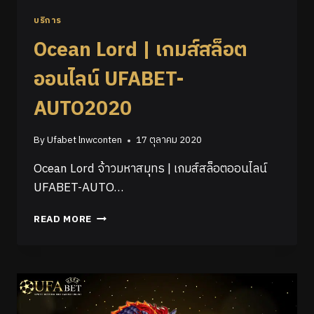
บริการ
Ocean Lord | เกมส์สล็อต
ออนไลน์ UFABET-
AUTO2020
By
Ufabet lnwconten
17 ตุลาคม 2020
Ocean Lord จ้าวมหาสมุทร | เกมส์สล็อตออนไลน์
UFABET-AUTO…
READ MORE