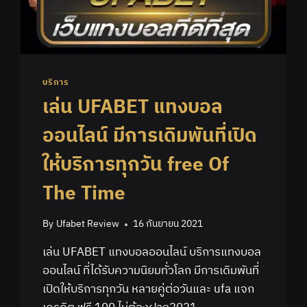
บริการ
เล่น UFABET แทงบอล
ออนไลน์ มีการเดิมพันที่เปิด
ให้บริการทุกวัน free Of
The Time
By
Ufabet Review
16 กันยายน 2021
เล่น UFABET แทงบอลออนไลน์ บริการแทงบอล
ออนไลน์ ที่ได้รับความนิยมทั่วโลก มีการเดิมพันที่
เปิดให้บริการทุกวัน หลายคู่ต่อวันและ ufa แจก