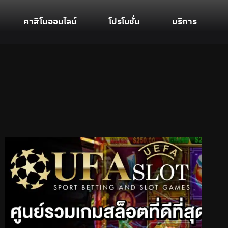
คาสิโนออนไลน์
โปรโมชั่น
บริการ