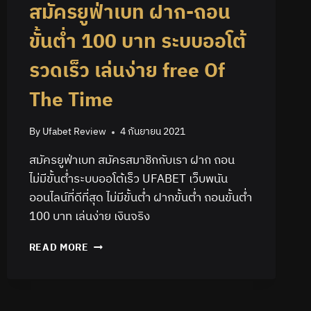
สมัครยูฟ่าเบท ฝาก-ถอน
ขั้นต่ำ 100 บาท ระบบออโต้
รวดเร็ว เล่นง่าย free Of
The Time
By
Ufabet Review
4 กันยายน 2021
สมัครยูฟ่าเบท สมัครสมาชิกกับเรา ฝาก ถอน
ไม่มีขั้นต่ำระบบออโต้เร็ว UFABET เว็บพนัน
ออนไลน์ที่ดีที่สุด ไม่มีขั้นต่ำ ฝากขั้นต่ำ ถอนขั้นต่ำ
100 บาท เล่นง่าย เงินจริง
READ MORE