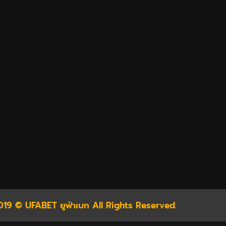
19 © UFABET ยูฟ่าเบท All Rights Reserved.