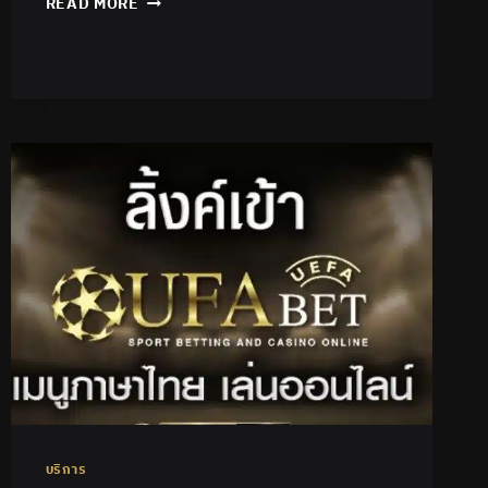
READ MORE
บริการ