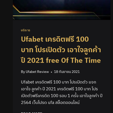
บริการ
Ufabet เครดิตฟรี 100
บาท โปรเปิดตัว เอาใจลูกค้า
ปี 2021 free Of The Time
By
Ufabet Review
18 กันยายน 2021
Ufabet เครดิตฟรี 100 บาท โปรเปิดตัว แจก
เอาใจ ลูกค้า ปี 2021 เครดิตฟรี 100 บาท โปร
เปิดตัวฟรีเครดิต 100 รอบ 1 ครั้ง เอาใจลูกค้า ปี
2564 เว็บโปรด ufa สล็อตออนไลน์