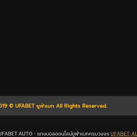
19 © UFABET ยูฟ่าเบท All Rights Reserved.
UFABET AUTO - แทงบอลออนไลน์ยูฟ่าเบทครบวงจร
UFABET-A