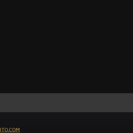
UTO.COM