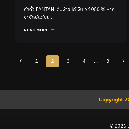
กำถั่ว FANTAN เล่นง่าย ได้เงินไว 1000 % หาก
จะจัดอันดับเ…
READ MORE
1
2
3
4
…
8
Copyright 20
© 2026 