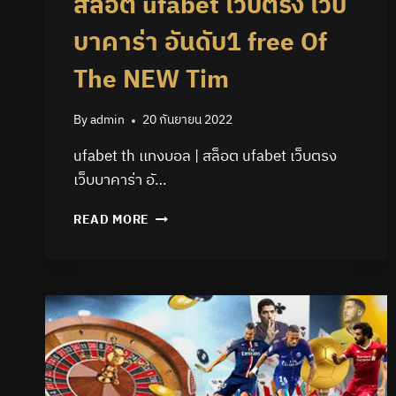
สล็อต ufabet เว็บตรง เว็บ
บาคาร่า อันดับ1 free Of
The NEW Tim
By
admin
20 กันยายน 2022
ufabet th เเทงบอล | สล็อต ufabet เว็บตรง
เว็บบาคาร่า อั…
READ MORE