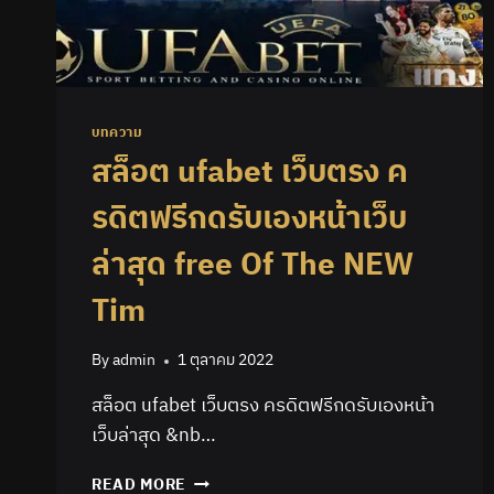
บทความ
สล็อต ufabet เว็บตรง ค
รดิตฟรีกดรับเองหน้าเว็บ
ล่าสุด free Of The NEW
Tim
By
admin
1 ตุลาคม 2022
สล็อต ufabet เว็บตรง ครดิตฟรีกดรับเองหน้า
เว็บล่าสุด &nb…
READ MORE