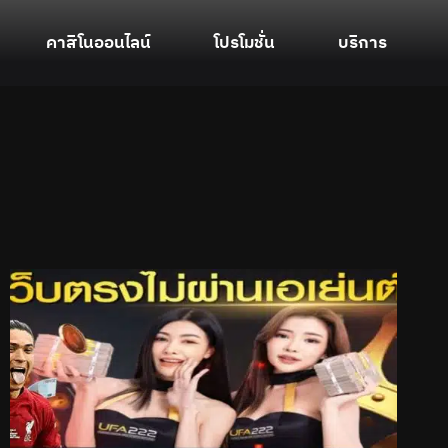
คาสิโนออนไลน์
โปรโมชั่น
บริการ