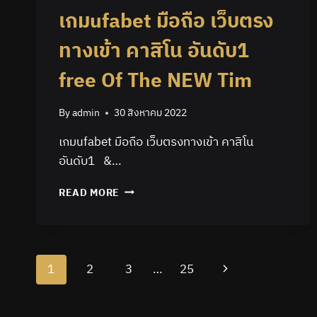
เกมufabet มือถือ เว็บตรง
ทางเข้า คาสิโน อันดับ1
free Of The NEW Tim
By
admin
30 สิงหาคม 2022
เกมufabet มือถือ เว็บตรงทางเข้า คาสิโน
อันดับ1 &…
READ MORE
1
2
3
…
25