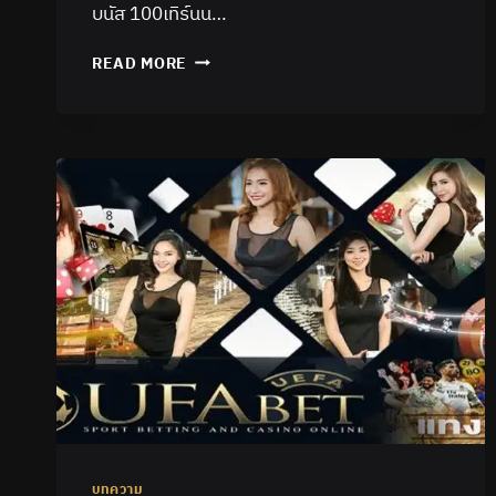
บนัส 100เทิร์นน…
READ MORE
บทความ