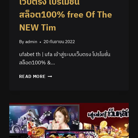
เว็บตรง โปรโมชั่น
สล็อต100% free Of The
NEW Tim
By
admin
20 กันยายน 2022
ufabet th | ufa เข้าสู่ระบบเว็บตรง โปรโมชั่น
สล็อต100% &…
READ MORE