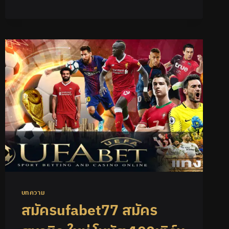
บทความ
สมัครufabet77 สมัคร