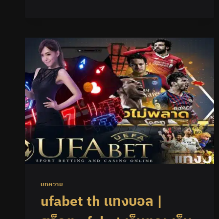
บทความ
ufabet th เเทงบอล |