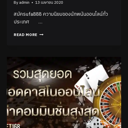
By
admin
13 เมษายน 2020
สมัครufa888 ความนิยมของนักพนันออนไลน์ทั่ว
ประเทศ …
READ MORE