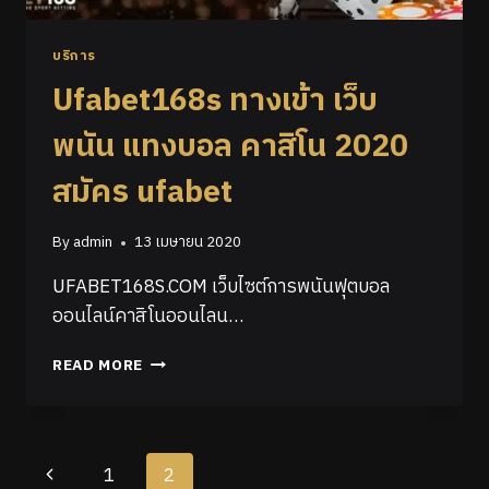
บริการ
Ufabet168s ทางเข้า เว็บ
พนัน แทงบอล คาสิโน 2020
สมัคร ufabet
By
admin
13 เมษายน 2020
UFABET168S.COM เว็บไซต์การพนันฟุตบอล
ออนไลน์คาสิโนออนไลน…
READ MORE
1
2