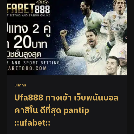
บริการ
Ufa888 ทางเข้า เว็บพนันบอล
คาสิโน ดีที่สุด pantip
::ufabet::