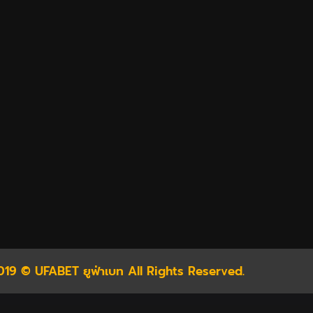
19 © UFABET ยูฟ่าเบท All Rights Reserved.