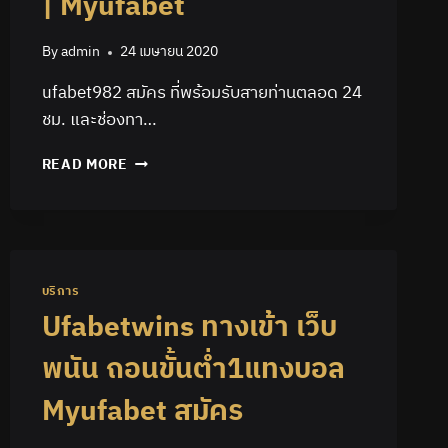
| Myufabet
By
admin
24 เมษายน 2020
ufabet982 สมัคร ที่พร้อมรับสายท่านตลอด 24
ชม. และช่องทา…
READ MORE
บริการ
Ufabetwins ทางเข้า เว็บ
พนัน ถอนขั้นต่ำ1แทงบอล
Myufabet สมัคร