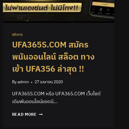
บริการ
UFA365S.COM สมัคร
พนันออนไลน์ สล็อต ทาง
เข้า UFA356 ล่าสุด !!
By
admin
27 เมษายน 2020
UFA365S.COM หรือ UFA365.COM เว็บไซต์
เดิมพันออนไลน์ยอดนิ…
READ MORE