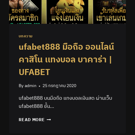
บทความ
ufabet888 มือถือ ออนไลน์
คาสิโน เเทงบอล บาคาร่า |
UFABET
By
admin
25 กรกฎาคม 2020
ufabet888 บนมือถือ แทงบอลเงินสด ผ่านเว็บ
ufabet888 ขั้น…
READ MORE