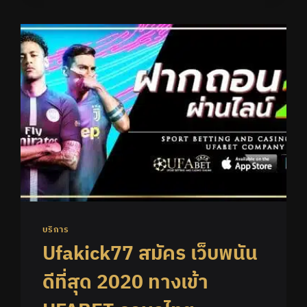
บริการ
Ufakick77 สมัคร เว็บพนัน
ดีที่สุด 2020 ทางเข้า