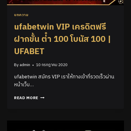
บทความ
ufabetwin VIP เครดิตฟรี
ฝากขั้น ต่ํา 100 โบนัส 100 |
UFABET
By
admin
10 กรกฎาคม 2020
ufabetwin สมัคร VIP เราให้ทางเข้าที่รวดเร็วผ่าน
หน้าเว็บ…
READ MORE